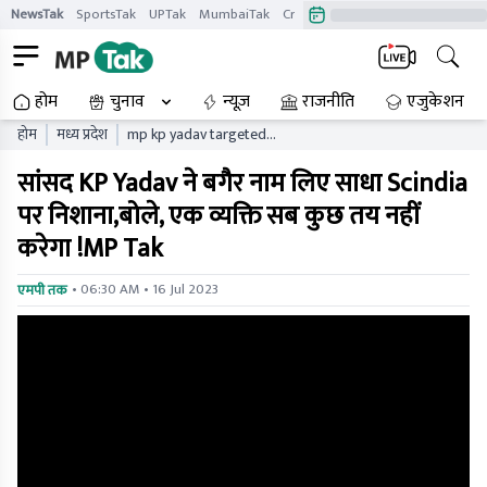
NewsTak
SportsTak
UPTak
MumbaiTak
CrimeTak
Lallantop
AstroTak
होम
चुनाव
न्यूज़
राजनीति
एजुकेशन
होम
मध्य प्रदेश
mp kp yadav targeted
scindia without naming
सांसद KP Yadav ने बगैर नाम लिए साधा Scindia
said one person will not
decide everything mp tak
पर निशाना,बोले, एक व्यक्ति सब कुछ तय नहीं
करेगा !MP Tak
• 06:30 AM • 16 Jul 2023
एमपी तक