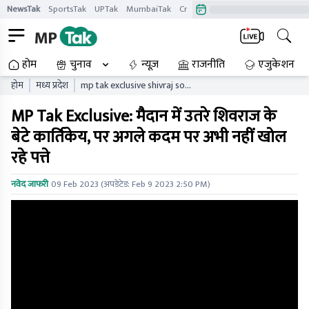
NewsTak
SportsTak
UPTak
MumbaiTak
CrimeTak
Lallantop
AstroTak
होम
चुनाव
न्यूज़
राजनीति
एजुकेशन
होम
मध्य प्रदेश
mp tak exclusive shivraj son
kartikeya entered the field
MP Tak Exclusive: मैदान में उतरे शिवराज के
of vikas yatra but did not
say specifically he will come
बेटे कार्तिकेय, पर अगले कदम पर अभी नहीं खोल
into politics or not
रहे पत्ते
नवेद जाफरी
09 Feb 2023
(अपडेटेड:
Feb 9 2023 2:50 PM
)