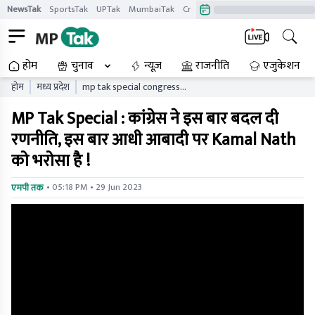
NewsTak
SportsTak
UPTak
MumbaiTak
CrimeTak
Lallantop
AstroTak
होम
चुनाव
न्यूज़
राजनीति
एजुकेशन
होम
मध्य प्रदेश
mp tak special congress
has changed its strategy
MP Tak Special : कांग्रेस ने इस बार बदल दी
this time this time kamal
nath has faith in half the
रणनीति, इस बार आधी आबादी पर Kamal Nath
population
को भरोसा है !
• 05:18 PM • 29 Jun 2023
एमपी तक