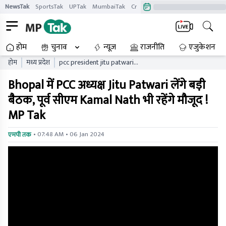
NewsTak
SportsTak
UPTak
MumbaiTak
CrimeTak
Lallantop
AstroTak
होम
चुनाव
न्यूज़
राजनीति
एजुकेशन
होम
मध्य प्रदेश
pcc president jitu patwari
will hold a big meeting in
Bhopal में PCC अध्यक्ष Jitu Patwari लेंगे बड़ी
bhopal former cm kamal
nath will also be present
बैठक, पूर्व सीएम Kamal Nath भी रहेंगे मौजूद !
mp tak
MP Tak
• 07:48 AM • 06 Jan 2024
एमपी तक