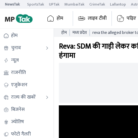
NewsTak
SportsTak
UPTak
MumbaiTak
CrimeTak
Lallantop
Ast
होम
लाइव टीवी
पढ़िए
होम
मध्य प्रदेश
reva the alleged broker 
होम
the bjp leader then a hug
Reva: SDM की गाड़ी लेकर कथित
चुनाव
हंगामा
न्यूज़
राजनीति
एजुकेशन
राज्य की खबरें
बिजनेस
ज्योतिष
फोटो गैलरी