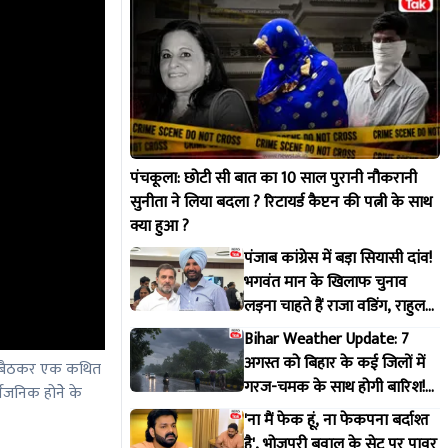
पंचकूला: छोटी सी बात का 10 साल पुरानी नौकरानी
सुनीता ने लिया बदला ? रिटायर्ड कैप्टन की पत्नी के साथ
क्या हुआ ?
पंजाब कांग्रेस में बड़ा सियासी दांव!
भगवंत मान के खिलाफ चुनाव
लड़ना चाहते हैं राजा वडिंग, राहुल
गांधी से मांगी हरी झंडी
Bihar Weather Update: 7
अगस्त को बिहार के कई जिलों में
में बैठकर एक कथित
गरज-चमक के साथ होगी बारिश!
वजनिक होनेे के
IMD ने जारी किया अलर्ट
'ना मैं फेक हूं, ना फेकपना बर्दाश्त
है', भोजपुरी बवाल के सेट पर पावर