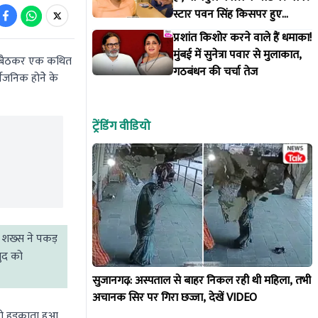
स्टार पवन सिंह किसपर हुए
आगबबूला?
प्रशांत किशोर करने वाले हैं धमाका!
मुंबई में सुनेत्रा पवार से मुलाकात,
में बैठकर एक कथित
गठबंधन की चर्चा तेज
वजनिक होनेे के
ट्रेंडिंग वीडियो
चे शख्स ने पकड़
खुद को
सुजानगढ़: अस्पताल से बाहर निकल रही थी महिला, तभी
अचानक सिर पर गिरा छज्जा, देखें VIDEO
 को हड़काता हुआ