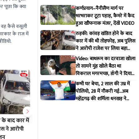
र पूछा कि क्या
कर्णप्रयाग–नैनीसैंण मार्ग पर
भरभराकर टूटा पहाड़, कैमरे में कैद
हुआ खौफनाक मंजर, देंखें VIDEO
 वह कैसे वसूली
रुड़की: कांवड़ खंडित होने के बाद
रकार के राज में
कार में की थी तोड़फोड़, अब पुलिस
वीडियो.
ने आरोपी राजेश पर लिया बड़ा
एक्शन
Video: बाथरूम का दरवाजा खोला
तो सामने मुंह खोले बैठा था
विकराल मगरमच्छ, डॉगी ने दिया
मकान मालिक को इशारा
कभी घर बेचा, 2 साल की उम्र में
पोलियो, 28 में नौकरी गई...अब
महेंद्रगढ़ की शर्मिला धनखड़ ने
कॉमनवेल्थ गेम्स में रचा इतिहास
 के बाद कार में
Video: बाथरूम का दरवाजा खोला तो
कभी घर बे
िस ने आरोपी
सामने मुंह खोले बैठा था विकराल
28 में नौक
्शन
मगरमच्छ, डॉगी ने दिया मकान मालिक
की शर्मिला