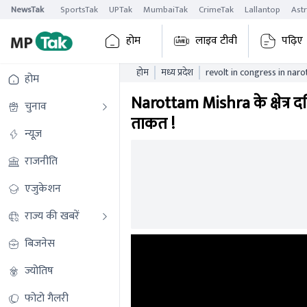
NewsTak
SportsTak
UPTak
MumbaiTak
CrimeTak
Lallantop
Ast
होम
लाइव टीवी
पढ़िए
होम
मध्य प्रदेश
revolt in congress in nar
होम
took to the streets and 
Narottam Mishra के क्षेत्र द
चुनाव
ताकत !
न्यूज़
राजनीति
एजुकेशन
राज्य की खबरें
बिजनेस
ज्योतिष
फोटो गैलरी