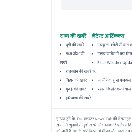
राज्य की खबरें
लेटेस्ट आर्टिकल्स
यूपी की खबरें
पंचकूला: छोटी सी बात का
मध्य प्रदेश की
पंजाब कांग्रेस में बड़ा सि
खबरें
Bihar Weather Updat
राजस्थान की खबरें
क...
बिहार की खबरें
'ना मैं फेक हूं, ना फेकपना बर
मुंबई की खबरें
प्रशांत किशोर करने वाले ह
हरियाणा की खबरें
इंडिया टुडे के Tak क्लस्टर News Tak की वेबसाइट
राजनीति, चुनावों से जुड़ी खबरें और उनका विश्वलेषण विस्
की जाती है. देश के सभी हिस्सों में मौजूद स्टेट ब्य