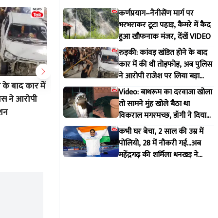
कर्णप्रयाग–नैनीसैंण मार्ग पर
भरभराकर टूटा पहाड़, कैमरे में कैद
हुआ खौफनाक मंजर, देंखें VIDEO
रुड़की: कांवड़ खंडित होने के बाद
कार में की थी तोड़फोड़, अब पुलिस
ने आरोपी राजेश पर लिया बड़ा
 के बाद कार में
Video: बाथरूम का दरवाजा खोला तो
कभी घर बे
एक्शन
Video: बाथरूम का दरवाजा खोला
िस ने आरोपी
सामने मुंह खोले बैठा था विकराल
28 में नौक
तो सामने मुंह खोले बैठा था
्शन
मगरमच्छ, डॉगी ने दिया मकान मालिक
की शर्मिला
विकराल मगरमच्छ, डॉगी ने दिया
को इशारा
रचा इतिह
मकान मालिक को इशारा
Jul 30 2026 6:51 PM
Jul 30 20
कभी घर बेचा, 2 साल की उम्र में
पोलियो, 28 में नौकरी गई...अब
महेंद्रगढ़ की शर्मिला धनखड़ ने
कॉमनवेल्थ गेम्स में रचा इतिहास