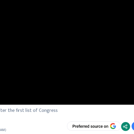
ter the first list of Congress
7 AM
)