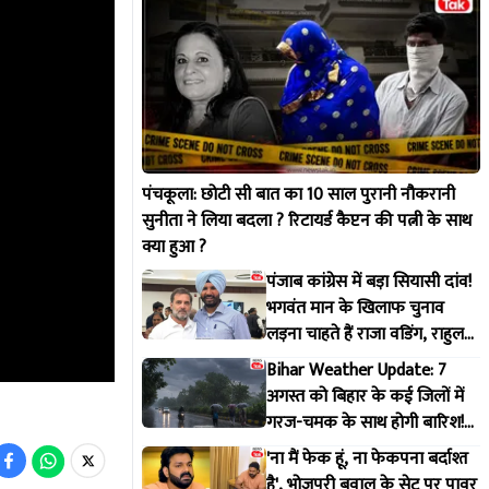
पंचकूला: छोटी सी बात का 10 साल पुरानी नौकरानी
सुनीता ने लिया बदला ? रिटायर्ड कैप्टन की पत्नी के साथ
क्या हुआ ?
पंजाब कांग्रेस में बड़ा सियासी दांव!
भगवंत मान के खिलाफ चुनाव
लड़ना चाहते हैं राजा वडिंग, राहुल
गांधी से मांगी हरी झंडी
Bihar Weather Update: 7
अगस्त को बिहार के कई जिलों में
गरज-चमक के साथ होगी बारिश!
IMD ने जारी किया अलर्ट
'ना मैं फेक हूं, ना फेकपना बर्दाश्त
है', भोजपुरी बवाल के सेट पर पावर