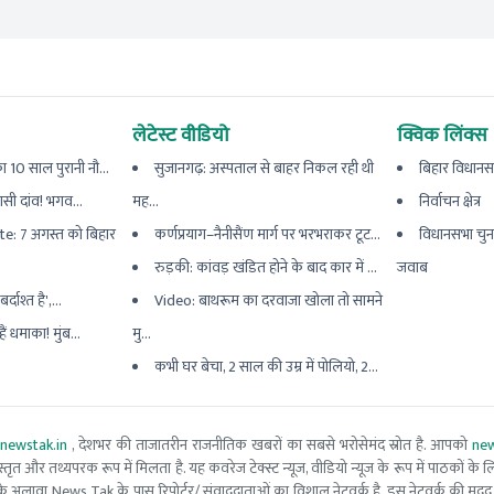
लेटेस्ट वीडियो
क्विक लिंक्स
 10 साल पुरानी नौ...
सुजानगढ़: अस्पताल से बाहर निकल रही थी
बिहार विधानस
यासी दांव! भगव...
मह...
निर्वाचन क्षेत्र
e: 7 अगस्त को बिहार
कर्णप्रयाग–नैनीसैंण मार्ग पर भरभराकर टूट...
विधानसभा चुन
रुड़की: कांवड़ खंडित होने के बाद कार में ...
जवाब
्दाश्त है',...
Video: बाथरूम का दरवाजा खोला तो सामने
ैं धमाका! मुंब...
मु...
कभी घर बेचा, 2 साल की उम्र में पोलियो, 2...
newstak.in
, देशभर की ताजातरीन राजनीतिक खबरों का सबसे भरोसेमंद स्रोत है. आपको
new
तृत और तथ्यपरक रूप में मिलता है. यह कवरेज टेक्स्ट न्यूज, वीडियो न्यूज के रूप में पाठकों के लिए
ूरो टीम के अलावा News Tak के पास रिपोर्टर/ संवाददाताओं का विशाल नेटवर्क है. इस नेटवर्क की