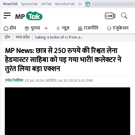
NewsTak
SportsTak
UPTak
MumbaiTak
CrimeTak
Lallantop
AstroTak
होम
चुनाव
न्यूज़
राजनीति
एजुकेशन
होम
मध्य प्रदेश
taking a bribe of rs from a
student proved costly for
MP News: छात्र से 250 रुपये की रिश्वत लेना
headmaster collector
suspended her
हेडमास्टर साहिबा को पड़ गया भारी! कलेक्टर ने
तुरंत लिया बड़ा एक्शन
उमेश रेवलिया
20 Jul 2024
(अपडेटेड:
Jul 20 2024 3:02 PM
)