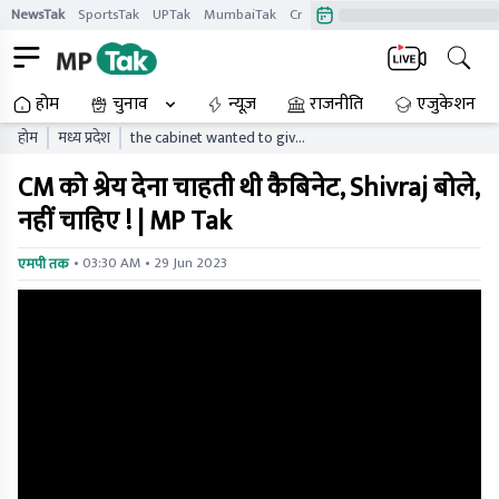
NewsTak
SportsTak
UPTak
MumbaiTak
CrimeTak
Lallantop
AstroTak
होम
चुनाव
न्यूज़
राजनीति
एजुकेशन
होम
मध्य प्रदेश
the cabinet wanted to give
credit to the cm shivraj said
CM को श्रेय देना चाहती थी कैबिनेट, Shivraj बोले,
it is not needed
नहीं चाहिए ! | MP Tak
• 03:30 AM • 29 Jun 2023
एमपी तक