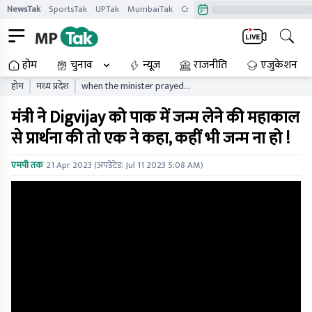
NewsTak
SportsTak
UPTak
MumbaiTak
CrimeTak
Lallantop
AstroTak
होम
चुनाव
न्यूज़
राजनीति
एजुकेशन
होम
मध्य प्रदेश
when the minister prayed
to mahakal for digvijay to
मंत्री ने Digvijay को पाक में जन्म लेने की महाकाल
be born in pakistan one
said he should not be born
से प्रार्थना की तो एक ने कहा, कहीं भी जन्म ना हो !
anywhere
एमपी तक
21 Apr 2023
(अपडेटेड:
Jul 11 2023 5:08 AM
)