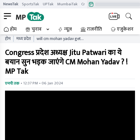
NewsTak
SportsTak
UPTak
MumbaiTak
CrimeTak
Lallantop
AstroTak
होम
चुनाव
न्यूज़
राजनीति
एजुकेशन
होम
मध्य प्रदेश
will cm mohan yadav get
angry after hearing this
Congress प्रदेश अध्यक्ष Jitu Patwari का ये
statement of congress
state president jitu patwari
बयान सुन भड़क जाएंगे CM Mohan Yadav ? !
mp tak
MP Tak
• 12:37 PM • 06 Jan 2024
एमपी तक