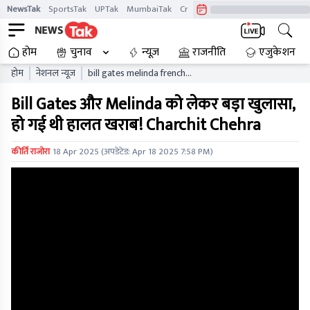
NewsTak
SportsTak
UPTak
MumbaiTak
CrimeTak
Lallantop
AstroTak
होम
चुनाव
न्यूज़
राजनीति
एजुकेशन
होम
नेशनल न्यूज़
bill gates melinda french
charchit chehra
Bill Gates और Melinda को लेकर बड़ा खुलासा,
हो गई थी हालत खराब! Charchit Chehra
कीर्ति राजोरा
18 Apr 2025
(अपडेटेड:
Apr 18 2025 7:58 PM
)