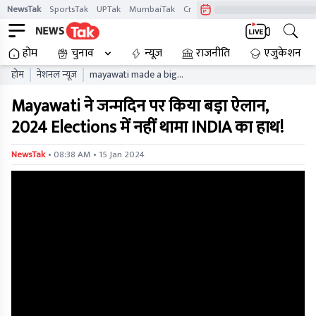
NewsTak
SportsTak
UPTak
MumbaiTak
CrimeTak
Lallantop
AstroTak
होम
चुनाव
न्यूज़
राजनीति
एजुकेशन
होम
नेशनल न्यूज़
mayawati made a big
announcement on her
Mayawati ने जन्मदिन पर किया बड़ा ऐलान,
birthday india will not hold
hands in elections
2024 Elections में नहीं थामा INDIA का हाथ!
• 08:38 AM • 15 Jan 2024
NewsTak