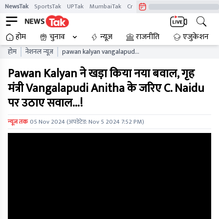
NewsTak
SportsTak
UPTak
MumbaiTak
CrimeTak
Lallantop
AstroTak
होम
चुनाव
न्यूज़
राजनीति
एजुकेशन
होम
नेशनल न्यूज़
pawan kalyan vangalapudi
anitha chandrababu naidu
Pawan Kalyan ने खड़ा किया नया बवाल, गृह
मंत्री Vangalapudi Anitha के जरिए C. Naidu
पर उठाए सवाल...!
न्यूज तक
05 Nov 2024
(अपडेटेड:
Nov 5 2024 7:52 PM
)