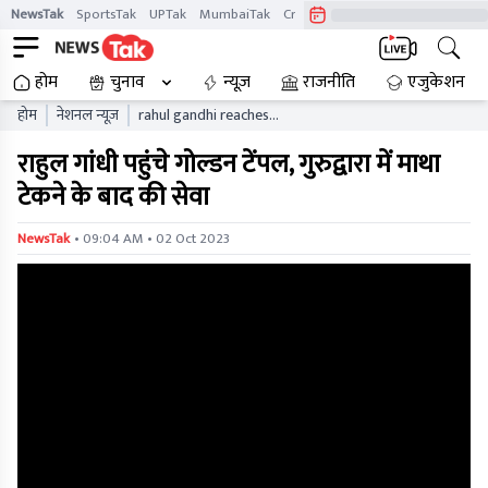
NewsTak
SportsTak
UPTak
MumbaiTak
CrimeTak
Lallantop
AstroTak
होम
चुनाव
न्यूज़
राजनीति
एजुकेशन
होम
नेशनल न्यूज़
rahul gandhi reaches
golden temple
राहुल गांधी पहुंचे गोल्डन टेंपल, गुरुद्वारा में माथा
टेकने के बाद की सेवा
• 09:04 AM • 02 Oct 2023
NewsTak