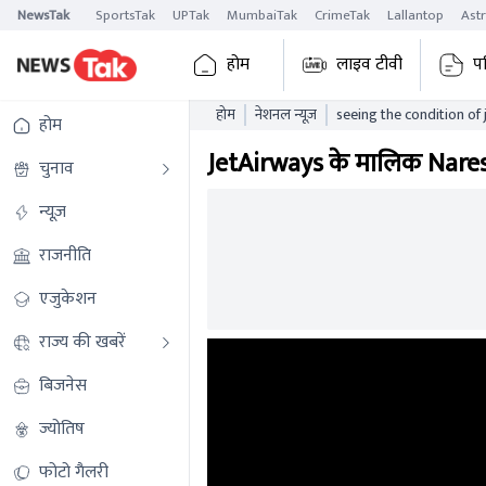
NewsTak
SportsTak
UPTak
MumbaiTak
CrimeTak
Lallantop
Ast
होम
लाइव टीवी
प
होम
नेशनल न्यूज़
seeing the condition of
होम
shocked
JetAirways के मालिक Nares
चुनाव
न्यूज़
राजनीति
एजुकेशन
राज्य की खबरें
बिजनेस
ज्योतिष
फोटो गैलरी