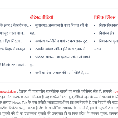
लेटेस्ट वीडियो
क्विक लिंक्स
के अंदर 5 बेहतरीन क...
सुजानगढ़: अस्पताल से बाहर निकल रही थी
बिहार विधानसभ
..मजबूर करता था ज...
मह...
निर्वाचन क्षेत्र
हिला दिया सिस्टम...
कर्णप्रयाग–नैनीसैंण मार्ग पर भरभराकर टूट...
विधानसभा चुना
: बिहार में मानसून
रुड़की: कांवड़ खंडित होने के बाद कार में ...
जवाब
Video: बाथरूम का दरवाजा खोला तो सामने
र? जिनके PPT वाले...
मु...
कभी घर बेचा, 2 साल की उम्र में पोलियो, 2...
newstak.in
, देशभर की ताजातरीन राजनीतिक खबरों का सबसे भरोसेमंद स्रोत है. आपको
new
तृत और तथ्यपरक रूप में मिलता है. यह कवरेज टेक्स्ट न्यूज, वीडियो न्यूज के रूप में पाठकों के लिए
ूरो टीम के अलावा News Tak के पास रिपोर्टर/ संवाददाताओं का विशाल नेटवर्क है. इस नेटवर्क की
सटीक रिपोर्ट्स प्रस्तुत करता है. देश के राजनीतिक समाचार के मामले में, हमारी अनुभवी ट
सभा चुनावों की हो या विधानसभा चुनावों की, उपचुनाव हों या किस प्रदेश के निकाय चुनाव, ग्रामप