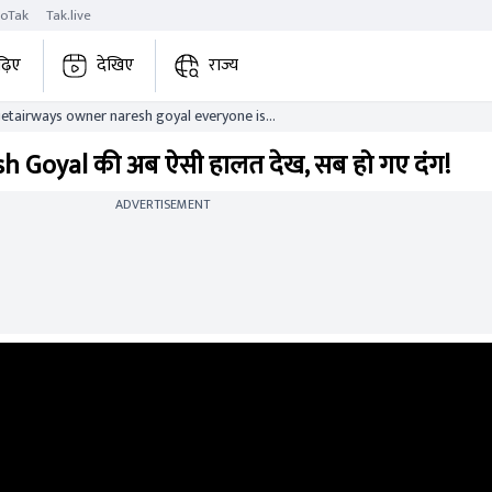
roTak
Tak.live
ढ़िए
देखिए
राज्य
 jetairways owner naresh goyal everyone is
h Goyal की अब ऐसी हालत देख, सब हो गए दंग!
ADVERTISEMENT