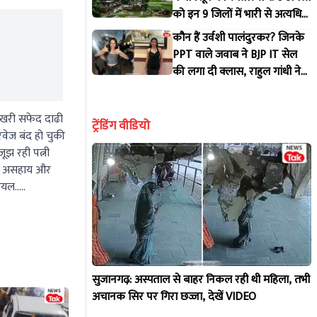
को इन 9 जिलों में भारी से अत्यधिक
भारी बारिश की चेतावनी, जानें
कौन हैं उर्वशी पालंदुरकर? जिनके
अपने जिले का हाल!
PPT वाले जवाब ने BJP IT सेल
की लगा दी क्लास, राहुल गांधी ने
भी शेयर किया वीडियो!
बिखरी सफेद दाढी
ट्रेंडिंग वीडियो
वेज बंद हो चुकी
ूझ रही पत्नी
तना असहाय और
गोयल…..
सुजानगढ़: अस्पताल से बाहर निकल रही थी महिला, तभी
अचानक सिर पर गिरा छज्जा, देखें VIDEO