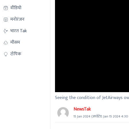
वीडियो
मनोरंजन
भारत Tak
मौसम
टॉपिक
Seeing the condition of JetAirways ow
NewsTak
15 Jan 2024
(अपडेटेड:
Jan 15 2024 4:30