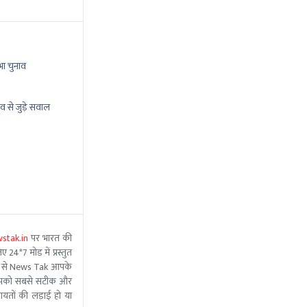
ा चुनाव
व से जुड़े सवाल
stak.in
पर भारत की
 24*7 मोड में प्रस्तुत
 मदद से News Tak आपके
ीम आपको सबसे सटीक और
ंचायतों की लड़ाई हो या