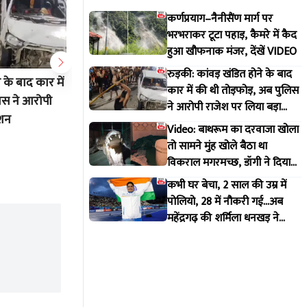
कर्णप्रयाग–नैनीसैंण मार्ग पर
भरभराकर टूटा पहाड़, कैमरे में कैद
हुआ खौफनाक मंजर, देंखें VIDEO
रुड़की: कांवड़ खंडित होने के बाद
 के बाद कार में
Video: बाथरूम का दरवाजा खोला तो
कभी घर बे
कार में की थी तोड़फोड़, अब पुलिस
िस ने आरोपी
सामने मुंह खोले बैठा था विकराल
28 में नौक
ने आरोपी राजेश पर लिया बड़ा
्शन
मगरमच्छ, डॉगी ने दिया मकान मालिक
की शर्मिला
एक्शन
Video: बाथरूम का दरवाजा खोला
को इशारा
रचा इतिह
Jul 30 2026 6:51 PM
Jul 30 20
तो सामने मुंह खोले बैठा था
विकराल मगरमच्छ, डॉगी ने दिया
मकान मालिक को इशारा
कभी घर बेचा, 2 साल की उम्र में
पोलियो, 28 में नौकरी गई...अब
महेंद्रगढ़ की शर्मिला धनखड़ ने
कॉमनवेल्थ गेम्स में रचा इतिहास