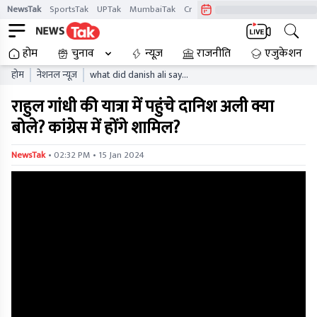
NewsTak
SportsTak
UPTak
MumbaiTak
CrimeTak
Lallantop
AstroTak
होम
चुनाव
न्यूज़
राजनीति
एजुकेशन
होम
नेशनल न्यूज़
what did danish ali say
during rahul gandhis visit
राहुल गांधी की यात्रा में पहुंचे दानिश अली क्या
will you join congress
बोले? कांग्रेस में होंगे शामिल?
• 02:32 PM • 15 Jan 2024
NewsTak