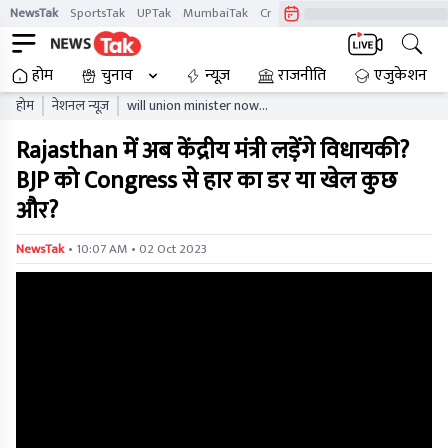
NewsTak
SportsTak
UPTak
MumbaiTak
CrimeTak
Lallantop
AstroTak
होम
चुनाव
न्यूज़
राजनीति
एजुकेशन
होम
नेशनल न्यूज़
will union minister now
contest legislature in
Rajasthan में अब केंद्रीय मंत्री लड़ेंगे विधायकी?
rajasthan is bjp afraid of
defeat by congress or is it
BJP को Congress से हार का डर या खेल कुछ
something else n8gz
और?
• 10:07 AM • 02 Oct 2023
NewsTak