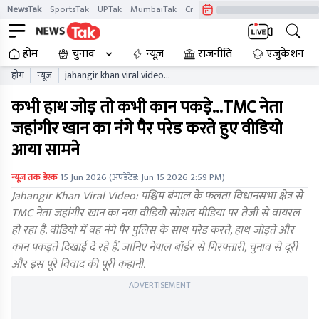
NewsTak
SportsTak
UPTak
MumbaiTak
CrimeTak
Lallantop
AstroTak
होम
चुनाव
न्यूज़
राजनीति
एजुकेशन
होम
न्यूज़
jahangir khan viral video
tmc leader police parade
कभी हाथ जोड़ तो कभी कान पकड़े...TMC नेता
west bengal news
जहांगीर खान का नंगे पैर परेड करते हुए वीडियो
आया सामने
न्यूज तक डेस्क
15 Jun 2026
(अपडेटेड:
Jun 15 2026 2:59 PM
)
Jahangir Khan Viral Video: पश्चिम बंगाल के फलता विधानसभा क्षेत्र से
TMC नेता जहांगीर खान का नया वीडियो सोशल मीडिया पर तेजी से वायरल
हो रहा है. वीडियो में वह नंगे पैर पुलिस के साथ परेड करते, हाथ जोड़ते और
कान पकड़ते दिखाई दे रहे हैं. जानिए नेपाल बॉर्डर से गिरफ्तारी, चुनाव से दूरी
और इस पूरे विवाद की पूरी कहानी.
ADVERTISEMENT