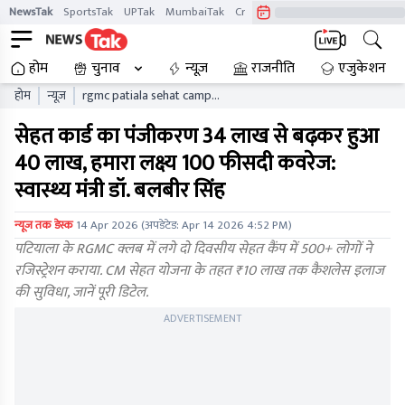
NewsTak
SportsTak
UPTak
MumbaiTak
CrimeTak
Lallantop
AstroTak
होम
चुनाव
न्यूज़
राजनीति
एजुकेशन
होम
न्यूज़
rgmc patiala sehat camp
cm sehat yojana
सेहत कार्ड का पंजीकरण 34 लाख से बढ़कर हुआ
registration punjab
bhagwant mann
40 लाख, हमारा लक्ष्य 100 फीसदी कवरेज:
स्वास्थ्य मंत्री डॉ. बलबीर सिंह
न्यूज तक डेस्क
14 Apr 2026
(अपडेटेड:
Apr 14 2026 4:52 PM
)
पटियाला के RGMC क्लब में लगे दो दिवसीय सेहत कैंप में 500+ लोगों ने
रजिस्ट्रेशन कराया. CM सेहत योजना के तहत ₹10 लाख तक कैशलेस इलाज
की सुविधा, जानें पूरी डिटेल.
ADVERTISEMENT