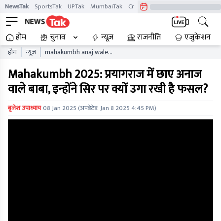
NewsTak
SportsTak
UPTak
MumbaiTak
CrimeTak
Lallantop
AstroTak
होम
चुनाव
न्यूज़
राजनीति
एजुकेशन
होम
न्यूज़
mahakumbh anaj wale
baba dominates prayagraj
Mahakumbh 2025: प्रयागराज में छाए अनाज
why is he growing crops on
his head
वाले बाबा, इन्होंने सिर पर क्यों उगा रखी है फसल?
बृजेश उपाध्याय
08 Jan 2025
(अपडेटेड:
Jan 8 2025 4:45 PM
)