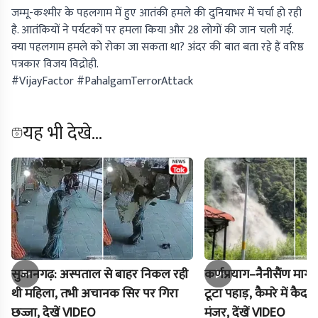
जम्मू-कश्मीर के पहलगाम में हुए आतंकी हमले की दुनियाभर में चर्चा हो रही
है. आतंकियों ने पर्यटकों पर हमला किया और 28 लोगों की जान चली गई.
क्या पहलगाम हमले को रोका जा सकता था? अंदर की बात बता रहे हैं वरिष्ठ
पत्रकार विजय विद्रोही.
#VijayFactor #PahalgamTerrorAttack
यह भी देखे...
सुजानगढ़: अस्पताल से बाहर निकल रही
कर्णप्रयाग–नैनीसैंण मार
थी महिला, तभी अचानक सिर पर गिरा
टूटा पहाड़, कैमरे में क
छज्जा, देखें VIDEO
मंजर, देंखें VIDEO