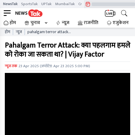
NewsTak
SportsTak
UPTak
MumbaiTak
CrimeTak
Lallantop
AstroTak
होम
चुनाव
न्यूज़
राजनीति
एजुकेशन
होम
न्यूज़
pahalgam terror attack
could the pahalgam attack
Pahalgam Terror Attack: क्या पहलगाम हमले
have been prevented vijay
factor
को रोका जा सकता था? | Vijay Factor
न्यूज तक
23 Apr 2025
(अपडेटेड:
Apr 23 2025 5:00 PM
)