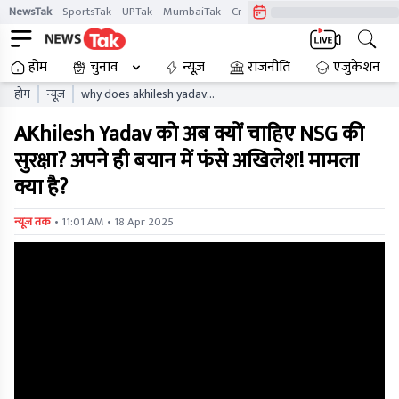
NewsTak
SportsTak
UPTak
MumbaiTak
CrimeTak
Lallantop
AstroTak
होम
चुनाव
न्यूज़
राजनीति
एजुकेशन
होम
न्यूज़
why does akhilesh yadav
need nsg security now
AKhilesh Yadav को अब क्यों चाहिए NSG की
akhilesh trapped in his own
statement what is the
सुरक्षा? अपने ही बयान में फंसे अखिलेश! मामला
matter
क्या है?
• 11:01 AM • 18 Apr 2025
न्यूज तक