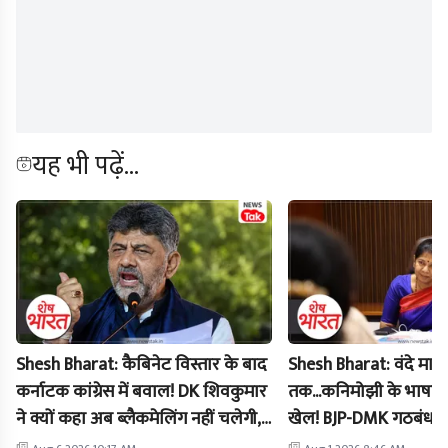
यह भी पढ़ें...
Shesh Bharat: कैबिनेट विस्तार के बाद
Shesh Bharat: वंदे मा
कर्नाटक कांग्रेस में बवाल! DK शिवकुमार
तक...कनिमोझी के भाषण न
ने क्यों कहा अब ब्लैकमेलिंग नहीं चलेगी,
खेल! BJP-DMK गठबंधन
जानिए पूरी कहानी
पर लगा विराम