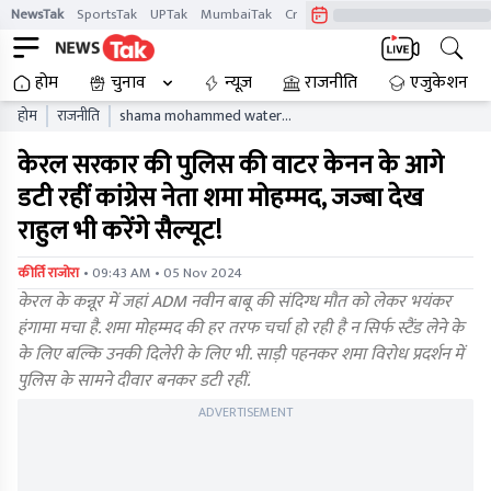
NewsTak
SportsTak
UPTak
MumbaiTak
CrimeTak
Lallantop
AstroTak
होम
चुनाव
न्यूज़
राजनीति
एजुकेशन
होम
राजनीति
shama mohammed water
cannon protest kerala
केरल सरकार की पुलिस की वाटर केनन के आगे
डटी रहीं कांग्रेस नेता शमा मोहम्मद, जज्बा देख
राहुल भी करेंगे सैल्यूट!
• 09:43 AM • 05 Nov 2024
कीर्ति राजोरा
केरल के कन्नूर में जहां ADM नवीन बाबू की संदिग्ध मौत को लेकर भयंकर
हंगामा मचा है. शमा मोहम्मद की हर तरफ चर्चा हो रही है न सिर्फ स्टैंड लेने के
के लिए बल्कि उनकी दिलेरी के लिए भी. साड़ी पहनकर शमा विरोध प्रदर्शन में
पुलिस के सामने दीवार बनकर डटी रहीं.
ADVERTISEMENT