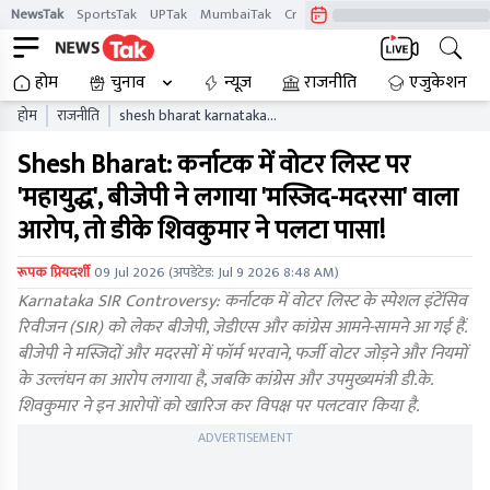
NewsTak
SportsTak
UPTak
MumbaiTak
CrimeTak
Lallantop
AstroTak
होम
चुनाव
न्यूज़
राजनीति
एजुकेशन
होम
राजनीति
shesh bharat karnataka
voter list sir controversy
Shesh Bharat: कर्नाटक में वोटर लिस्ट पर
bjp vs congress dk
shivakumar election
'महायुद्ध', बीजेपी ने लगाया 'मस्जिद-मदरसा' वाला
commission ntytgc
आरोप, तो डीके शिवकुमार ने पलटा पासा!
रूपक प्रियदर्शी
09 Jul 2026
(अपडेटेड:
Jul 9 2026 8:48 AM
)
Karnataka SIR Controversy: कर्नाटक में वोटर लिस्ट के स्पेशल इंटेंसिव
रिवीजन (SIR) को लेकर बीजेपी, जेडीएस और कांग्रेस आमने-सामने आ गई हैं.
बीजेपी ने मस्जिदों और मदरसों में फॉर्म भरवाने, फर्जी वोटर जोड़ने और नियमों
के उल्लंघन का आरोप लगाया है, जबकि कांग्रेस और उपमुख्यमंत्री डी.के.
शिवकुमार ने इन आरोपों को खारिज कर विपक्ष पर पलटवार किया है.
ADVERTISEMENT