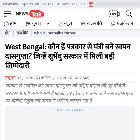
NewsTak
SportsTak
UPTak
MumbaiTak
CrimeTak
Lallantop
AstroTak
होम
चुनाव
न्यूज़
राजनीति
एजुकेशन
होम
राजनीति
who is journalist turned
minister swapan dasgupta
West Bengal: कौन हैं पत्रकार से मंत्री बने स्वपन
he has been given major
responsibility suvendu
दासगुप्ता? जिन्हें शुभेंदु सरकार में मिली बड़ी
government
जिम्मेदारी
राजू झा
02 Jun 2026
(अपडेटेड:
Jun 2 2026 10:17 AM
)
पत्रकार से राजनेता बने स्वपन दासगुप्ता को पश्चिम बंगाल की नई बीजेपी
सरकार में मंत्री बनाया गया है.पहली बार विधायक बनने वाले स्वपन दासगुप्ता
पर बीजेपी नेतृत्व लंबे समय से भरोसा जताता रहा है.
ADVERTISEMENT