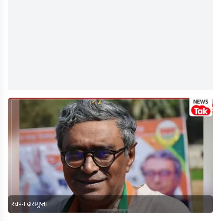
स्वपन दासगुप्ता