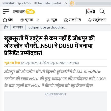
NewsTak
SportsTak
UPTak
MumbaiTak
CrimeTak
Lallantop
AstroTak
होम
चुनाव
न्यूज़
राजनीति
एजुकेशन
होम
राजस्थान
jodhpur jocelyn choudhary
defeats bollywood
खूबसूरती में एक्ट्रेस से कम नहीं हैं जोधपुर की
actressnsui makes her the
presidential candidate in
जोसलीन चौधरी...NSUI ने DUSU में बनाया
dusu
प्रेसिडेंट उम्मीदवार!
न्यूज तक डेस्क
12 Sep 2025
(अपडेटेड:
Sep 12 2025 1:29 PM
)
जोधपुर की जोसलीन चौधरी दिल्ली यूनिवर्सिटी में MA Buddhist
स्टडीज की छात्रा NSUI की डूसू अध्यक्ष पद की उम्मीदवार बनीं. 2008
के बाद पहली बार NSUI ने किसी महिला को यह टिकट दिया.
ADVERTISEMENT