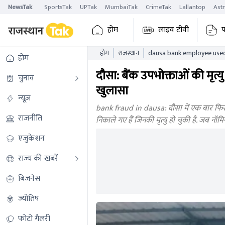
NewsTak
SportsTak
UPTak
MumbaiTak
CrimeTak
Lallantop
Ast
होम
लाइव टीवी
प
होम
राजस्थान
dausa bank employee used 
होम
death of bank customers
दौसा: बैंक उपभोक्ताओं की मृत्
चुनाव
खुलासा
न्यूज़
bank fraud in dausa: दौसा में एक बार फिर बै
राजनीति
निकाले गए हैं जिनकी मृत्यु हो चुकी है. जब नॉ
एजुकेशन
राज्य की खबरें
बिजनेस
ज्योतिष
फोटो गैलरी