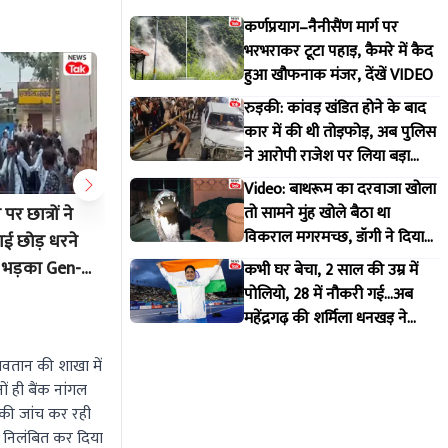
कर्णप्रयाग–नैनीसैंण मार्ग पर
भरभराकर टूटा पहाड़, कैमरे में कैद
हुआ खौफनाक मंजर, देंखें VIDEO
रुड़की: कांवड़ खंडित होने के बाद
कार में की थी तोड़फोड़, अब पुलिस
ने आरोपी राजेश पर लिया बड़ा
एक्शन
Video: बाथरूम का दरवाजा खोला
तो सामने मुंह खोले बैठा था
र छात्रों ने
जयपुर से जोधपुर तक बदला मौसम: 5
25 लाख मे
विकराल मगरमच्छ, डॉगी ने दिया
ाई छोड़ धरने
अगस्त को आपके जिले में बारिश होगी या
पेपर! राजस
मकान मालिक को इशारा
ों भड़का Gen-
खिलेगी धूप? देखें IMD की रिपोर्ट!
SOG का ब
कभी घर बेचा, 2 साल की उम्र में
पोलियो, 28 में नौकरी गई...अब
ा?
गिरफ्तार
Aug 4 2026 3:37 PM
Aug 4 20
महेंद्रगढ़ की शर्मिला धनखड़ ने
कॉमनवेल्थ गेम्स में रचा इतिहास
ावतान की शाखा में
ों ही बैंक नांगल
ले की जांच कर रही
को निलंबित कर दिया