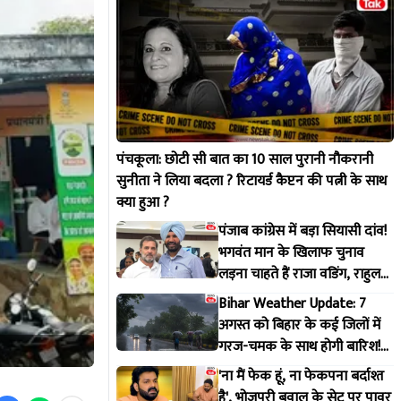
पंचकूला: छोटी सी बात का 10 साल पुरानी नौकरानी
सुनीता ने लिया बदला ? रिटायर्ड कैप्टन की पत्नी के साथ
क्या हुआ ?
पंजाब कांग्रेस में बड़ा सियासी दांव!
भगवंत मान के खिलाफ चुनाव
लड़ना चाहते हैं राजा वडिंग, राहुल
गांधी से मांगी हरी झंडी
Bihar Weather Update: 7
अगस्त को बिहार के कई जिलों में
गरज-चमक के साथ होगी बारिश!
IMD ने जारी किया अलर्ट
'ना मैं फेक हूं, ना फेकपना बर्दाश्त
है', भोजपुरी बवाल के सेट पर पावर