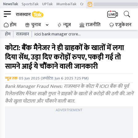
NewsTak
SportsTak
UPTak
MumbaiTak
CrimeTak
Lallantop
AstroTak
होम
चुनाव
न्यूज़
राजनीति
एजुकेशन
होम
राजस्थान
icici bank manager crore
lakhs fraud kota sakshi
कोटा: बैंक मैनेजर ने ही ग्राहकों के खातों में लगा
gupta case details
दिया सेंध, उड़ा दिए करोड़ों रुपए, पकड़ी गई तो
सामने आई ये चौंकाने वाली जानकारी
न्यूज तक
05 Jun 2025
(अपडेटेड:
Jun 6 2025 7:25 PM
)
Bank Manager Fraud News: राजस्थान के कोटा में ICICI बैंक की पूर्व
रिलेशनशिप मैनेजर साक्षी गुप्ता ने ग्राहकों के खातों से करोड़ों की ठगी की. जानें
कैसे खुला घोटाला और चौंकाने वाली बात.
ADVERTISEMENT