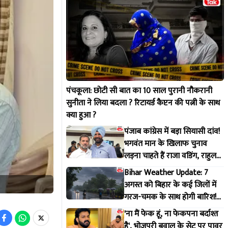
पंचकूला: छोटी सी बात का 10 साल पुरानी नौकरानी
सुनीता ने लिया बदला ? रिटायर्ड कैप्टन की पत्नी के साथ
क्या हुआ ?
पंजाब कांग्रेस में बड़ा सियासी दांव!
भगवंत मान के खिलाफ चुनाव
लड़ना चाहते हैं राजा वडिंग, राहुल
गांधी से मांगी हरी झंडी
Bihar Weather Update: 7
अगस्त को बिहार के कई जिलों में
गरज-चमक के साथ होगी बारिश!
IMD ने जारी किया अलर्ट
'ना मैं फेक हूं, ना फेकपना बर्दाश्त
है', भोजपुरी बवाल के सेट पर पावर