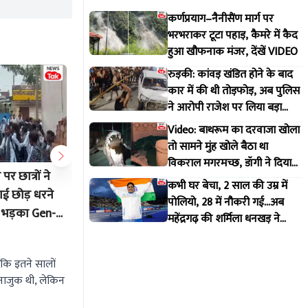
कर्णप्रयाग–नैनीसैंण मार्ग पर
भरभराकर टूटा पहाड़, कैमरे में कैद
हुआ खौफनाक मंजर, देंखें VIDEO
रुड़की: कांवड़ खंडित होने के बाद
कार में की थी तोड़फोड़, अब पुलिस
ने आरोपी राजेश पर लिया बड़ा
एक्शन
Video: बाथरूम का दरवाजा खोला
तो सामने मुंह खोले बैठा था
विकराल मगरमच्छ, डॉगी ने दिया
र छात्रों ने
जयपुर से जोधपुर तक बदला मौसम: 5
25 लाख मे
मकान मालिक को इशारा
कभी घर बेचा, 2 साल की उम्र में
ाई छोड़ धरने
अगस्त को आपके जिले में बारिश होगी या
पेपर! राजस
पोलियो, 28 में नौकरी गई...अब
ों भड़का Gen-
खिलेगी धूप? देखें IMD की रिपोर्ट!
SOG का ब
महेंद्रगढ़ की शर्मिला धनखड़ ने
ा?
गिरफ्तार
कॉमनवेल्थ गेम्स में रचा इतिहास
Aug 4 2026 3:37 PM
Aug 4 20
ंकि इतने सालों
नाजुक थी, लेकिन