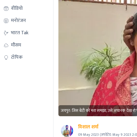
वीडियो
मनोरंजन
भारत Tak
मौसम
टॉपिक
जयपुर: जिस बेटी को मरा समझा, उसे अचानक देख रो 
विशाल शर्मा
09 May 2023
(अपडेटेड:
May 9 2023 2: