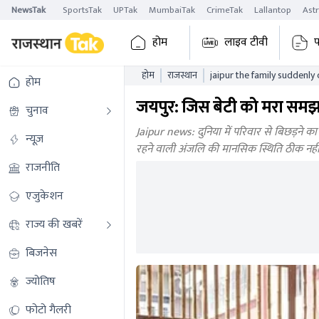
NewsTak
SportsTak
UPTak
MumbaiTak
CrimeTak
Lallantop
Ast
होम
लाइव टीवी
प
होम
राजस्थान
jaipur the family suddenly
होम
thought to be dead this st
जयपुर: जिस बेटी को मरा समझा
चुनाव
Jaipur news: दुनिया में परिवार से बिछड़ने का द
न्यूज़
रहने वाली अंजलि की मानसिक स्थिति ठीक नहीं
राजनीति
एजुकेशन
राज्य की खबरें
बिजनेस
ज्योतिष
फोटो गैलरी