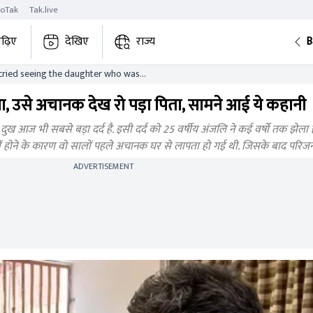
roTak
Tak.live
ढ़िए
देखिए
राज्य
B
 cried seeing the daughter who was
ory came to the fore
, उसे अचानक देख रो पड़ा पिता, सामने आई ये कहानी
ुख आज भी सबसे बड़ा दर्द है. इसी दर्द को 25 वर्षीय अंजलि ने कई वर्षो तक झेला है.
 होने के कारण वो सालों पहले अचानक घर से लापता हो गई थी. जिसके बाद परिजनो
ADVERTISEMENT