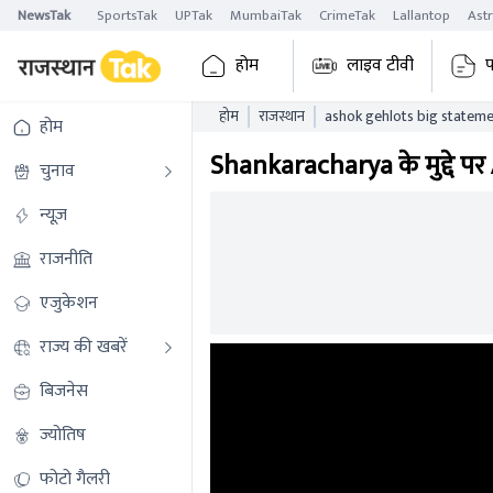
NewsTak
SportsTak
UPTak
MumbaiTak
CrimeTak
Lallantop
Ast
होम
लाइव टीवी
प
होम
राजस्थान
ashok gehlots big stateme
होम
Shankaracharya के मुद्दे प
चुनाव
न्यूज़
राजनीति
एजुकेशन
राज्य की खबरें
बिजनेस
ज्योतिष
फोटो गैलरी