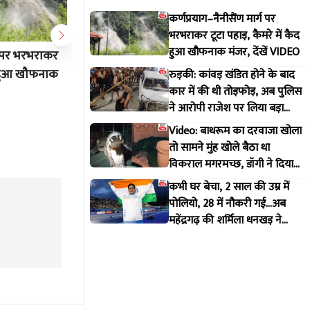
कर्णप्रयाग–नैनीसैंण मार्ग पर
भरभराकर टूटा पहाड़, कैमरे में कैद
हुआ खौफनाक मंजर, देंखें VIDEO
्ग पर भरभराकर
रुड़की: कांवड़ खंडित होने के बाद कार में
Video: ब
ैद हुआ खौफनाक
की थी तोड़फोड़, अब पुलिस ने आरोपी
सामने मुं
रुड़की: कांवड़ खंडित होने के बाद
कार में की थी तोड़फोड़, अब पुलिस
राजेश पर लिया बड़ा एक्शन
मगरमच्छ,
ने आरोपी राजेश पर लिया बड़ा
को इशारा
Aug 2 2026 12:11 PM
Jul 30 20
एक्शन
Video: बाथरूम का दरवाजा खोला
तो सामने मुंह खोले बैठा था
विकराल मगरमच्छ, डॉगी ने दिया
मकान मालिक को इशारा
कभी घर बेचा, 2 साल की उम्र में
पोलियो, 28 में नौकरी गई...अब
महेंद्रगढ़ की शर्मिला धनखड़ ने
कॉमनवेल्थ गेम्स में रचा इतिहास