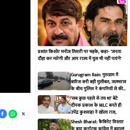
प्रशांत किशोर मनोज तिवारी पर भड़के, कहा- 'जनता
दौड़ा कर मारेगी और आप राज्य में घुस भी नहीं पाएंगे'
Gurugram Rain: गुरुग्राम में
बारिश बनी बड़ी मुसीबत, जलभराव
के बीच पुलिस ने कंपनियों से की
वर्क फ्रॉम होम की अपील
'सब कुछ पहले से तय था' बेटे
दीपक प्रकाश के MLC बनते ही
उपेंद्र कुशवाहा ने खोला राज,
Shesh Bharat: कैबिनेट विस्तार
के बाद कर्नाटक कांग्रेस में बवाल!