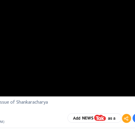
issue of Shankaracharya
 PM
)