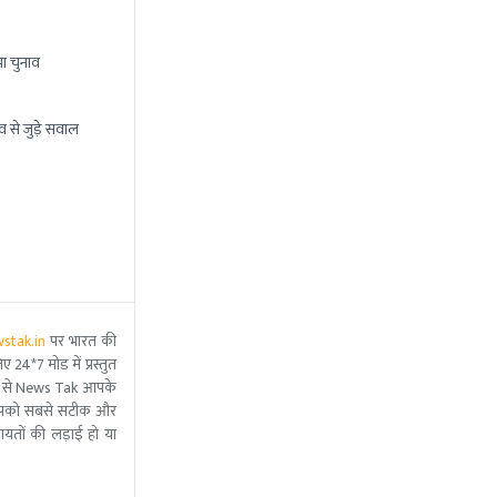
ा चुनाव
व से जुड़े सवाल
stak.in
पर भारत की
 24*7 मोड में प्रस्तुत
 मदद से News Tak आपके
ीम आपको सबसे सटीक और
ंचायतों की लड़ाई हो या