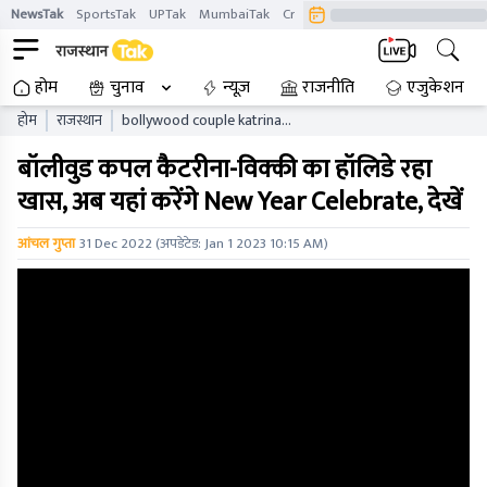
NewsTak
SportsTak
UPTak
MumbaiTak
CrimeTak
Lallantop
AstroTak
होम
चुनाव
न्यूज़
राजनीति
एजुकेशन
होम
राजस्थान
bollywood couple katrina
vicky holiday in rajasthan
बॉलीवुड कपल कैटरीना-विक्की का हॉलिडे रहा
was special now they will
celebrate new year here
खास, अब यहां करेंगे New Year Celebrate, देखें
see
आंचल गुप्ता
31 Dec 2022
(अपडेटेड:
Jan 1 2023 10:15 AM
)