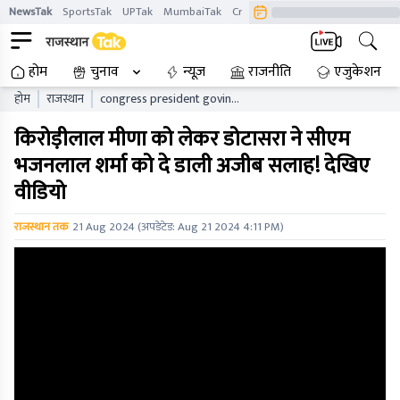
NewsTak
SportsTak
UPTak
MumbaiTak
CrimeTak
Lallantop
AstroTak
होम
चुनाव
न्यूज़
राजनीति
एजुकेशन
होम
राजस्थान
congress president govind
singh dotasara said
किरोड़ीलाल मीणा को लेकर डोटासरा ने सीएम
decision for kirori lal meena
resignation taken through
भजनलाल शर्मा को दे डाली अजीब सलाह! देखिए
lottery
वीडियो
राजस्थान तक
21 Aug 2024
(अपडेटेड:
Aug 21 2024 4:11 PM
)