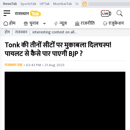
NewsTak
SportsTak
UPTak
MumbaiTak
CrimeTak
Lallantop
AstroTak
होम
चुनाव
न्यूज़
राजनीति
एजुकेशन
होम
राजस्थान
interesting contest on all
the three seats of tonk how
Tonk की तीनों सीटों पर मुकाबला दिलचस्प!
will bjp be able to
overcome pilot
पायलट से कैसे पार पाएगी BJP ?
• 02:43 PM • 21 Aug 2023
राजस्थान तक