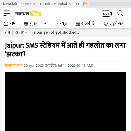
NewsTak
SportsTak
UPTak
MumbaiTak
CrimeTak
Lallantop
AstroTak
होम
चुनाव
न्यूज़
राजनीति
एजुकेशन
होम
राजस्थान
jaipur gehlot got shocked
as soon as he came to the
Jaipur: SMS स्टेडियम में आते ही गहलोत का लगा
sms stadium
‘झटका’!
राजस्थान तक
20 Apr 2023
(अपडेटेड:
Jul 14 2023 10:49 AM
)