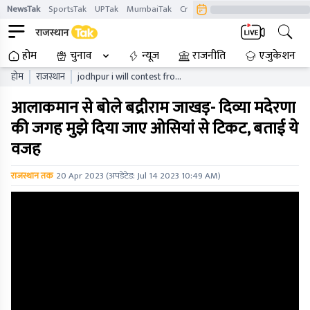
NewsTak
SportsTak
UPTak
MumbaiTak
CrimeTak
Lallantop
AstroTak
होम
चुनाव
न्यूज़
राजनीति
एजुकेशन
होम
राजस्थान
jodhpur i will contest from
osian only divya ji badriram
आलाकमान से बोले बद्रीराम जाखड़- दिव्या मदेरणा
jakhad
की जगह मुझे दिया जाए ओसियां से टिकट, बताई ये
वजह
राजस्थान तक
20 Apr 2023
(अपडेटेड:
Jul 14 2023 10:49 AM
)