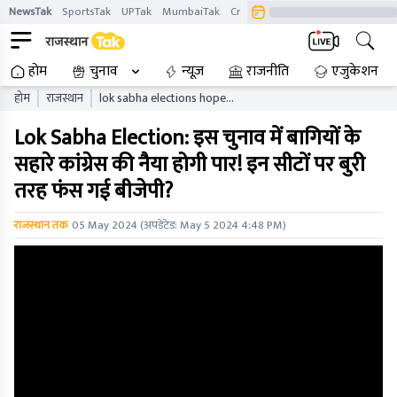
NewsTak
SportsTak
UPTak
MumbaiTak
CrimeTak
Lallantop
AstroTak
होम
चुनाव
न्यूज़
राजनीति
एजुकेशन
होम
राजस्थान
lok sabha elections hope
for congress in rajasthan
Lok Sabha Election: इस चुनाव में बागियों के
party may get lead on to
seats
सहारे कांग्रेस की नैया होगी पार! इन सीटों पर बुरी
तरह फंस गई बीजेपी?
राजस्थान तक
05 May 2024
(अपडेटेड:
May 5 2024 4:48 PM
)