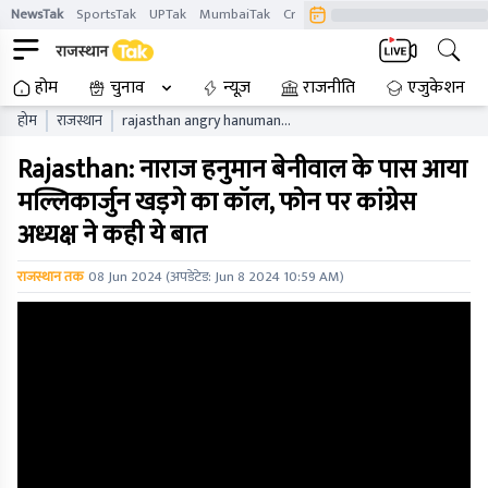
NewsTak
SportsTak
UPTak
MumbaiTak
CrimeTak
Lallantop
AstroTak
होम
चुनाव
न्यूज़
राजनीति
एजुकेशन
होम
राजस्थान
rajasthan angry hanuman
beniwal received a call from
Rajasthan: नाराज हनुमान बेनीवाल के पास आया
mallikarjun kharge
congress president said
मल्लिकार्जुन खड़गे का कॉल, फोन पर कांग्रेस
this on the phone
अध्यक्ष ने कही ये बात
राजस्थान तक
08 Jun 2024
(अपडेटेड:
Jun 8 2024 10:59 AM
)