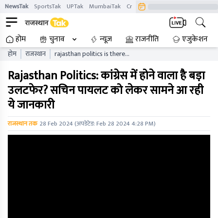
NewsTak
SportsTak
UPTak
MumbaiTak
CrimeTak
Lallantop
AstroTak
होम
चुनाव
न्यूज़
राजनीति
एजुकेशन
होम
राजस्थान
rajasthan politics is there
going to be a big upheaval
Rajasthan Politics: कांग्रेस में होने वाला है बड़ा
in congress this
information is coming out
उलटफेर? सचिन पायलट को लेकर सामने आ रही
about sachin pilot
ये जानकारी
राजस्थान तक
28 Feb 2024
(अपडेटेड:
Feb 28 2024 4:28 PM
)