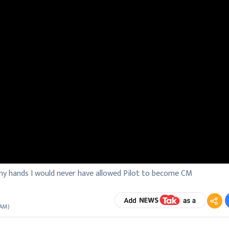
n my hands I would never have allowed Pilot to become CM
 AM
)