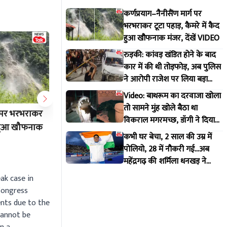
कर्णप्रयाग–नैनीसैंण मार्ग पर
भरभराकर टूटा पहाड़, कैमरे में कैद
हुआ खौफनाक मंजर, देंखें VIDEO
रुड़की: कांवड़ खंडित होने के बाद
कार में की थी तोड़फोड़, अब पुलिस
ने आरोपी राजेश पर लिया बड़ा
एक्शन
Video: बाथरूम का दरवाजा खोला
तो सामने मुंह खोले बैठा था
्ग पर भरभराकर
रुड़की: कांवड़ खंडित होने के बाद कार में
Video: ब
विकराल मगरमच्छ, डॉगी ने दिया
ैद हुआ खौफनाक
की थी तोड़फोड़, अब पुलिस ने आरोपी
सामने मुं
मकान मालिक को इशारा
कभी घर बेचा, 2 साल की उम्र में
राजेश पर लिया बड़ा एक्शन
मगरमच्छ,
पोलियो, 28 में नौकरी गई...अब
को इशारा
Aug 2 2026 12:11 PM
Jul 30 20
महेंद्रगढ़ की शर्मिला धनखड़ ने
कॉमनवेल्थ गेम्स में रचा इतिहास
ak case in
 Congress
nts due to the
cannot be