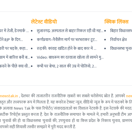
लेटेस्ट वीडियो
क्विक लिंक्स
ें तेजी, डेनमार्क ...
सुजानगढ़: अस्पताल से बाहर निकल रही थी मह...
बिहार विधानसभ
ोंने BJP के दिग...
कर्णप्रयाग–नैनीसैंण मार्ग पर भरभराकर टूट...
निर्वाचन क्षेत्र
ारी पर भड़के, कहा...
रुड़की: कांवड़ खंडित होने के बाद कार में ...
विधानसभा चुना
ाम में बारिश बनी ब...
Video: बाथरूम का दरवाजा खोला तो सामने मु...
ने के पीछे क्या थी...
कभी घर बेचा, 2 साल की उम्र में पोलियो, 2...
newstak.in
, देशभर की ताजातरीन राजनीतिक खबरों का सबसे भरोसेमंद स्रोत है. आपको
new
तृत और तथ्यपरक रूप में मिलता है. यह कवरेज टेक्स्ट न्यूज, वीडियो न्यूज के रूप में पाठकों के लिए
ूरो टीम के अलावा News Tak के पास रिपोर्टर/ संवाददाताओं का विशाल नेटवर्क है. इस नेटवर्क की
सटीक रिपोर्ट्स प्रस्तुत करता है. देश के राजनीतिक समाचार के मामले में, हमारी अनुभवी ट
सभा चुनावों की हो या विधानसभा चुनावों की, उपचुनाव हों या किस प्रदेश के निकाय चुनाव, ग्रामप
पको सही सियासी तस्वीर समझने में पूरी मदद करती है.