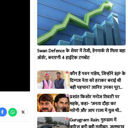
Swan Defence के शेयर में तेजी, डेनमार्क से मिला बड़ा
ऑर्डर, बनाएगी 4 हाईटेक टगबोट
कौन हैं पवन पांडेय, जिन्होंने BJP के
दिग्गज नेता को हराकर बनाई थी
बड़ी पहचान? जानिए उनका पूरा
राजनीतिक सफर
प्रशांत किशोर मनोज तिवारी पर
भड़के, कहा- 'जनता दौड़ा कर
मारेगी और आप राज्य में घुस भी
नहीं पाएंगे'
Gurugram Rain: गुरुग्राम में
बारिश बनी बड़ी मुसीबत, जलभराव