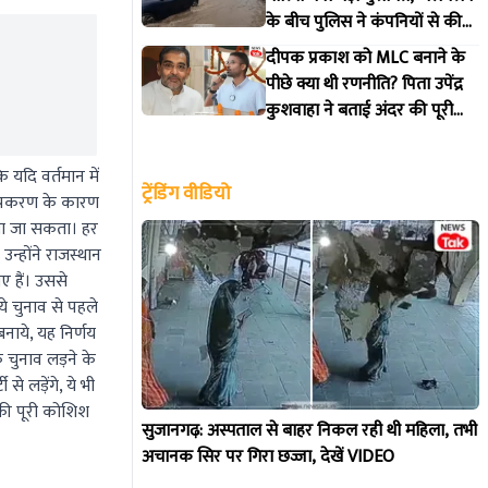
के बीच पुलिस ने कंपनियों से की
वर्क फ्रॉम होम की अपील
दीपक प्रकाश को MLC बनाने के
पीछे क्या थी रणनीति? पिता उपेंद्र
कुशवाहा ने बताई अंदर की पूरी
कहानी
 यदि वर्तमान में
ट्रेंडिंग वीडियो
क प्रकरण के कारण
किया जा सकता। हर
उन्होंने राजस्थान
 हैं। उससे
 चुनाव से पहले
बनाये, यह निर्णय
के चुनाव लड़ने के
से लड़ेंगे, ये भी
 की पूरी कोशिश
सुजानगढ़: अस्पताल से बाहर निकल रही थी महिला, तभी
अचानक सिर पर गिरा छज्जा, देखें VIDEO