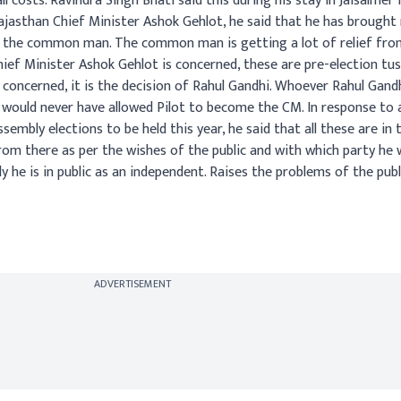
l costs. Ravindra Singh Bhati said this during his stay in Jaisalmer 
 Rajasthan Chief Minister Ashok Gehlot, he said that he has brough
r the common man. The common man is getting a lot of relief from 
ief Minister Ashok Gehlot is concerned, these are pre-election tuss
 concerned, it is the decision of Rahul Gandhi. Whoever Rahul Gandh
 I would never have allowed Pilot to become the CM. In response to 
sembly elections to be held this year, he said that all these are i
rom there as per the wishes of the public and with which party he wil
 he is in public as an independent. Raises the problems of the publi
ADVERTISEMENT