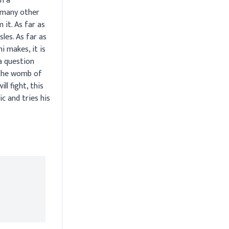
in a
t many other
it. As far as
les. As far as
i makes, it is
a question
n the womb of
l fight, this
c and tries his