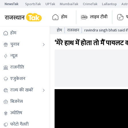
NewsTak
SportsTak
UPTak
MumbaiTak
CrimeTak
Lallantop
Ast
होम
लाइव टीवी
प
होम
राजस्थान
ravindra singh bhati said i
होम
allowed pilot to become 
‘मेरे हाथ में होता तो मैं पा
चुनाव
न्यूज़
राजनीति
एजुकेशन
राज्य की खबरें
बिजनेस
ज्योतिष
फोटो गैलरी