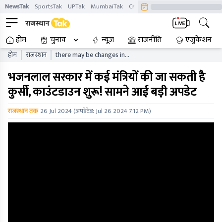
NewsTak
SportsTak
UPTak
MumbaiTak
CrimeTak
Lallantop
AstroTak
होम
चुनाव
न्यूज़
राजनीति
एजुकेशन
होम
राजस्थान
there may be changes in
bhajanlal govt after
भजनलाल सरकार में कई मंत्रियों की जा सकती है
appointment of bjp state
president and incharge
कुर्सी, काउंटडाउन शुरू! सामने आई बड़ी अपडेट
राजस्थान तक
26 Jul 2024
(अपडेटेड:
Jul 26 2024 7:12 PM
)