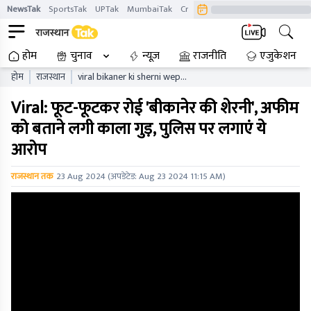
NewsTak
SportsTak
UPTak
MumbaiTak
CrimeTak
Lallantop
AstroTak
होम
चुनाव
न्यूज़
राजनीति
एजुकेशन
होम
राजस्थान
viral bikaner ki sherni wept
bitterly and started calling
Viral: फूट-फूटकर रोई 'बीकानेर की शेरनी', अफीम
opium black jaggery put
this allegation on police
को बताने लगी काला गुड़, पुलिस पर लगाएं ये
आरोप
राजस्थान तक
23 Aug 2024
(अपडेटेड:
Aug 23 2024 11:15 AM
)