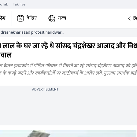
roTak
Tak.live
़िए
देखिए
राज्य
B
andrashekhar azad protest haridwar
 news
 केतन लाल के घर जा रहे थे सांसद चंद्रशेखर आजाद और 
 बवाल
ेतन हत्याकांड में पीड़ित परिवार से मिलने जा रहे सांसद चंद्रशेखर आजाद को हरिद्व
के कपड़े फटने और कार्यकर्ताओं पर लाठीचार्ज के आरोप लगे. गुस्साए समर्थक हाईव
ADVERTISEMENT