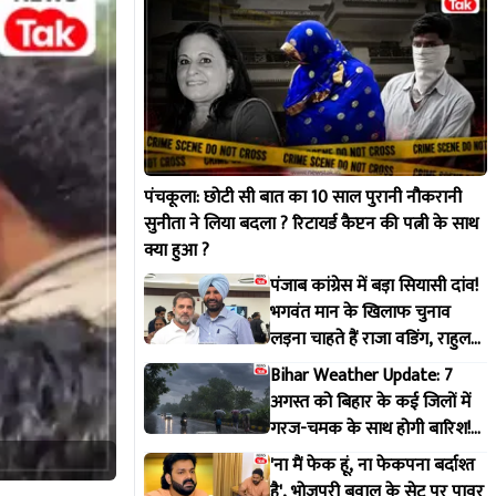
पंचकूला: छोटी सी बात का 10 साल पुरानी नौकरानी
सुनीता ने लिया बदला ? रिटायर्ड कैप्टन की पत्नी के साथ
क्या हुआ ?
पंजाब कांग्रेस में बड़ा सियासी दांव!
भगवंत मान के खिलाफ चुनाव
लड़ना चाहते हैं राजा वडिंग, राहुल
गांधी से मांगी हरी झंडी
Bihar Weather Update: 7
अगस्त को बिहार के कई जिलों में
गरज-चमक के साथ होगी बारिश!
IMD ने जारी किया अलर्ट
'ना मैं फेक हूं, ना फेकपना बर्दाश्त
है', भोजपुरी बवाल के सेट पर पावर