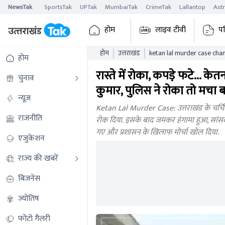
NewsTak
SportsTak
UPTak
MumbaiTak
CrimeTak
Lallantop
Ast
होम
लाइव टीवी
पढ
होम
उत्तराखंड
ketan lal murder case ch
होम
highway jam uttarakhand
रास्ते में रोका, कपड़े फटे...
चुनाव
कुमार, पुलिस ने रोका तो मचा
न्यूज़
Ketan Lal Murder Case: उत्तराखंड के चर्चित क
राजनीति
रोक दिया. इसके बाद जमकर हंगामा हुआ, सांसद 
गए और प्रशासन के खिलाफ मोर्चा खोल दिया.
एजुकेशन
राज्य की खबरें
बिजनेस
ज्योतिष
फोटो गैलरी