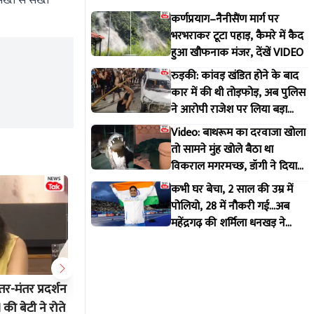
सख्त से सख्त
कर्णप्रयाग–नैनीसैंण मार्ग पर
भरभराकर टूटा पहाड़, कैमरे में कैद
हुआ खौफनाक मंजर, देंखें VIDEO
रुड़की: कांवड़ खंडित होने के बाद
कार में की थी तोड़फोड़, अब पुलिस
ने आरोपी राजेश पर लिया बड़ा
एक्शन
Video: बाथरूम का दरवाजा खोला
तो सामने मुंह खोले बैठा था
विकराल मगरमच्छ, डॉगी ने दिया
मकान मालिक को इशारा
कभी घर बेचा, 2 साल की उम्र में
पोलियो, 28 में नौकरी गई...अब
महेंद्रगढ़ की शर्मिला धनखड़ ने
कॉमनवेल्थ गेम्स में रचा इतिहास
ंतर-मंतर प्रदर्शन
2400 से...8 लाख फॉलोअर्स! कौन हैं
नैनीताल :
की बेटी ने रोते
जंतर-मंतर प्रोटेस्ट से रातों-रात फेमस हुए
छेड़छाड़ 