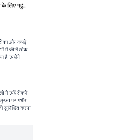
के लिए पहुंचीं
अभिनव बिष्ट?
पकड़कर ब
सबक
Aug 2 2026 10:32 AM
Aug 1 202
 रोका और कपड़े
ों में कीलें ठोक
ै. उन्होंने
ने उन्हें रोकने
ुरक्षा पर गंभीर
ो सुनिश्चित करना