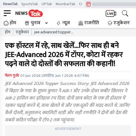
NewsTak
SportsTak
UPTak
MumbaiTak
CrimeTak
Lallantop
AstroTak
होम
चुनाव
न्यूज़
राजनीति
एजुकेशन
होम
एजुकेशन
jee advanced topper
shubham kumar kabir
एक हॉस्टल में रहे, साथ खेलें...फिर साथ ही बने
chhillar kota friends success
story
JEE-Advanced 2026 में टॉपर, कोटा में रहकर
पढ़ने वाले दो दोस्तों की सफलता की कहानी!
चेतन गुर्जर
01 Jun 2026
(अपडेटेड:
Jun 1 2026 4:07 PM
)
JEE Advanced 2026 Topper Success Story: JEE Advanced 2026
में बिहार के गया के शुभम कुमार ने AIR-1 और उनके दोस्त कबीर छिल्लर ने
AIR-2 हासिल कर इतिहास रच दिया. दोनों छात्र कोटा के एक ही हॉस्टल में
रहकर पढ़ाई करते थे, साथ खेलते थे और एक-दूसरे की मदद करते थे. जानिए
कैसे दोस्ती, अनुशासन, क्वालिटी स्टडी और सही रणनीति ने दोनों को देश की
सबसे कठिन परीक्षा में टॉप-2 तक पहुंचाया.
ADVERTISEMENT