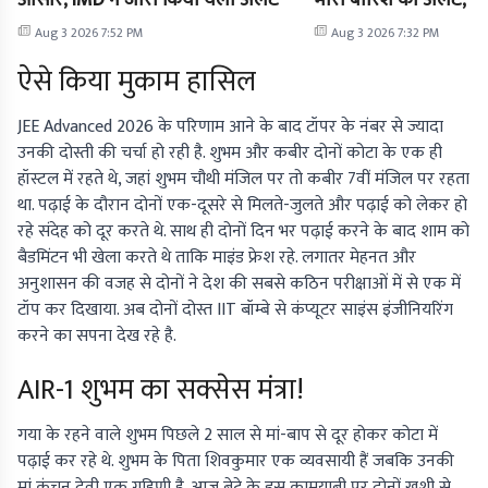
आसार, IMD ने जारी किया येलो अलर्ट
भारी बारिश का अलर्ट, I
Aug 3 2026 7:52 PM
Aug 3 2026 7:32 PM
ऐसे किया मुकाम हासिल
JEE Advanced 2026 के परिणाम आने के बाद टॉपर के नंबर से ज्यादा
उनकी दोस्ती की चर्चा हो रही है. शुभम और कबीर दोनों कोटा के एक ही
हॉस्टल में रहते थे, जहां शुभम चौथी मंजिल पर तो कबीर 7वीं मंजिल पर रहता
था. पढ़ाई के दौरान दोनों एक-दूसरे से मिलते-जुलते और पढ़ाई को लेकर हो
रहे संदेह को दूर करते थे. साथ ही दोनों दिन भर पढ़ाई करने के बाद शाम को
बैडमिंटन भी खेला करते थे ताकि माइंड फ्रेश रहे. लगातर मेहनत और
अनुशासन की वजह से दोनों ने देश की सबसे कठिन परीक्षाओं में से एक में
टॉप कर दिखाया. अब दोनों दोस्त IIT बॉम्बे से कंप्यूटर साइंस इंजीनियरिंग
करने का सपना देख रहे है.
AIR-1 शुभम का सक्सेस मंत्रा!
गया के रहने वाले शुभम पिछले 2 साल से मां-बाप से दूर होकर कोटा में
पढ़ाई कर रहे थे. शुभम के पिता शिवकुमार एक व्यवसायी हैं जबकि उनकी
मां कंचन देवी एक गृहिणी है. आज बेटे के इस कामयाबी पर दोनों खुशी से