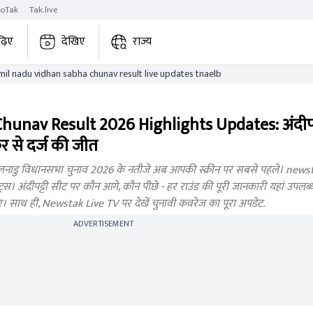
roTak
Tak.live
ढ़िए
देखिए
राज्य
andipatti tamil nadu vidhan sabha chunav result live updates tnaelb
unav Result 2026 Highlights Updates: अंदीपट
 से दर्ज की जीत
ाडु विधानसभा चुनाव 2026 के नतीजे अब आपकी स्क्रीन पर सबसे पहले। newstak
 अंदीपट्टी सीट पर कौन आगे, कौन पीछे - हर राउंड की पूरी जानकारी यहां उपलब्ध हो
बर। साथ ही, Newstak Live TV पर देखें चुनावी कवरेज का पूरा अपडेट.
ADVERTISEMENT