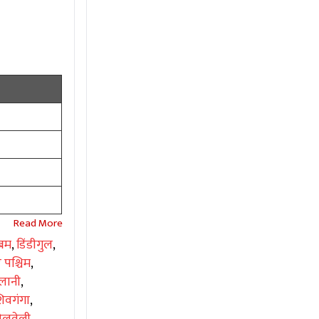
बम
,
डिंडीगुल
,
ै पश्चिम
,
लानी
,
िवगंगा
,
नेलवेली
,