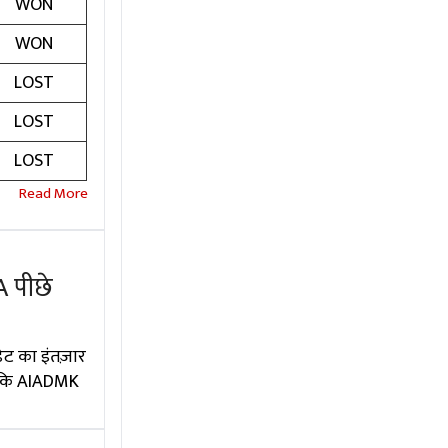
WON
WON
LOST
LOST
LOST
A पीछे
ेट का इंतज़ार
जबकि AIADMK