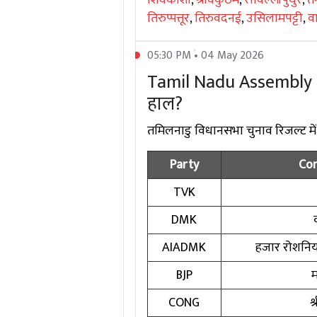
तिरुप्पत्तूर
,
तिरुवदनई
,
उसिलामपट्टी
,
वा
05:30 PM • 04 May 2026
Tamil Nadu Assembly Ele
हाल?
तमिलनाडु विधानसभा चुनाव रिजल्ट में दिग
Party
Con
TVK
DMK
AIADMK
हजार रोशनिया
BJP
म
CONG
श