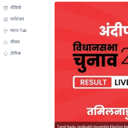
वीडियो
मनोरंजन
भारत Tak
मौसम
टॉपिक
Tamil Nadu, Andipatti Assembly Election R