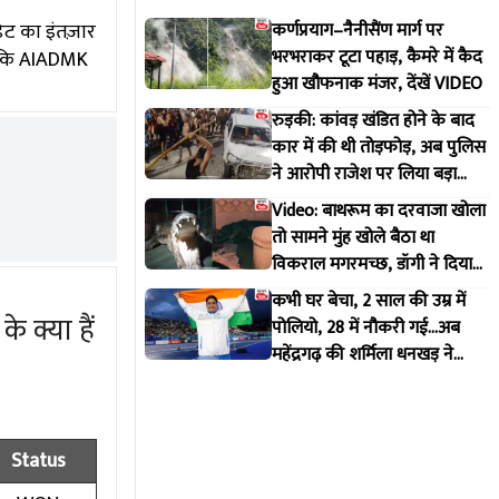
ेट का इंतज़ार
कर्णप्रयाग–नैनीसैंण मार्ग पर
भरभराकर टूटा पहाड़, कैमरे में कैद
जबकि AIADMK
हुआ खौफनाक मंजर, देंखें VIDEO
रुड़की: कांवड़ खंडित होने के बाद
कार में की थी तोड़फोड़, अब पुलिस
ने आरोपी राजेश पर लिया बड़ा
एक्शन
Video: बाथरूम का दरवाजा खोला
तो सामने मुंह खोले बैठा था
विकराल मगरमच्छ, डॉगी ने दिया
मकान मालिक को इशारा
कभी घर बेचा, 2 साल की उम्र में
 क्या हैं
पोलियो, 28 में नौकरी गई...अब
महेंद्रगढ़ की शर्मिला धनखड़ ने
कॉमनवेल्थ गेम्स में रचा इतिहास
Status