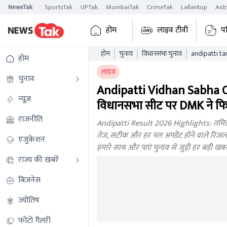
NewsTak
SportsTak
UPTak
MumbaiTak
CrimeTak
Lallantop
Ast
होम
लाइव टीवी
प
होम
चुनाव
विधानसभा चुनाव
होम
लाइव
चुनाव
Andipatti Vidhan Sabha Ch
न्यूज़
विधानसभा सीट पर DMK ने फिर
राजनीति
Andipatti Result 2026 Highlights: तमिलन
तेज, सटीक और हर पल अपडेट होने वाले रिजल्ट्स।
एजुकेशन
हमारे साथ और पाएं चुनाव से जुड़ी हर बड़ी ख
राज्य की खबरें
बिजनेस
ज्योतिष
फोटो गैलरी