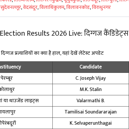
सुदेवनल्लूर
,
वेदसंदूर
,
विलाथिकुलम
,
विलावनकोड
,
विरुधुनगर
ction Results 2026 Live: दिग्गज कैंडिडेट्स के
्गज प्रत्याशियों का क्या है हाल, यहां देखें लेटेस्ट अपडेट
stituency
Candidate
पेरम्बूर
C. Joseph Vijay
कोलाथुर
M.K. Stalin
ं या थाउजेंड लाइट्स
Valarmathi B.
ायलापुर
Tamilisai Soundararajan
्रीपेरंबदूरॉ
K. Selvaperunthagai