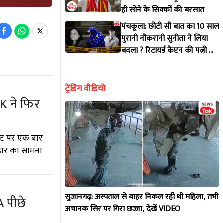
ही सोने के सिक्कों की बरसात
पंचकूला: छोटी सी बात का 10 साल
पुरानी नौकरानी सुनीता ने लिया
बदला ? रिटायर्ड कैप्टन की पत्नी के
साथ क्या हुआ ?
ट्रेंडिंग वीडियो
K ने फिर
 सीट पर एक बार
 हार का सामना
सुजानगढ़: अस्पताल से बाहर निकल रही थी महिला, तभी
A पीछे
अचानक सिर पर गिरा छज्जा, देखें VIDEO