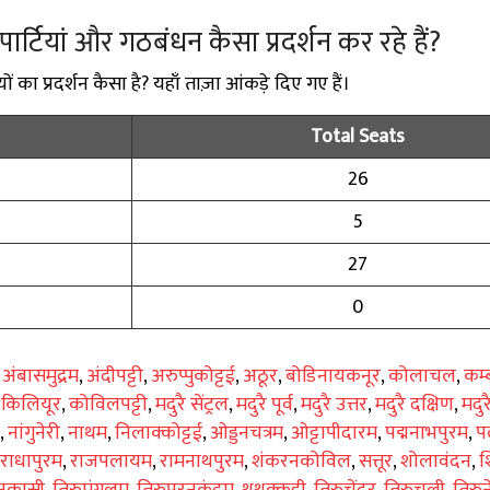
में पार्टियां और गठबंधन कैसा प्रदर्शन कर रहे हैं?
ियों का प्रदर्शन कैसा है? यहाँ ताज़ा आंकड़े दिए गए हैं।
Total Seats
26
5
27
0
,
अंबासमुद्रम
,
अंदीपट्टी
,
अरुप्पुकोट्टई
,
अठूर
,
बोडिनायकनूर
,
कोलाचल
,
कम्
,
किलियूर
,
कोविलपट्टी
,
मदुरै सेंट्रल
,
मदुरै पूर्व
,
मदुरै उत्तर
,
मदुरै दक्षिण
,
मदुर
,
नांगुनेरी
,
नाथम
,
निलाक्कोट्टई
,
ओड्डनचत्रम
,
ओट्टापीदारम
,
पद्मनाभपुरम
,
प
राधापुरम
,
राजपलायम
,
रामनाथपुरम
,
शंकरनकोविल
,
सत्तूर
,
शोलावंदन
,
श
ेनकासी
,
तिरुमंगलम
,
तिरुपरनकुंद्रम
,
थूथुक्कुडी
,
तिरुचेंदूर
,
तिरुचुली
,
तिरु