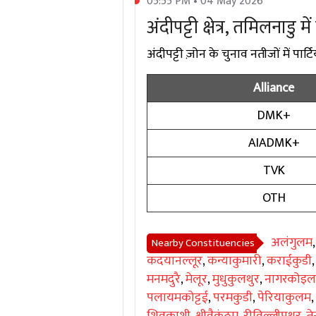
05:55 PM • 04 May 2026
अंदीपट्टी क्षेत्र, तमिलनाडु 
अंदीपट्टी ज़ोन के चुनाव नतीजों में पार्ट
Alliance
DMK+
AIADMK+
TVK
OTH
अलंगुलम
Nearby Constituencies
कदयानल्लूर
,
कन्याकुमारी
,
कराईकुडी
मनमदुरै
,
मेलूर
,
मुधुकुलथुर
,
नागरकोइल
पलायमकोट्टई
,
परमकुडी
,
पेरियाकुलम
,
शिवकाशी
,
श्रीवैकुंठम
,
रीविल्लीपुथुर
,
त