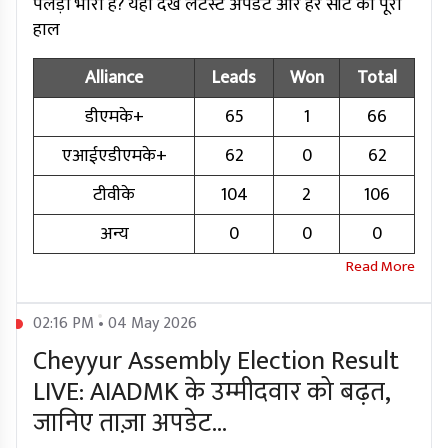
पलड़ा भारी है? यहां देखें लेटेस्ट अपडेट और हर सीट का पूरा
हाल
Alliance
Leads
Won
Total
डीएमके+
65
1
66
एआईएडीएमके+
62
0
62
टीवीके
104
2
106
अन्य
0
0
0
02:16 PM • 04 May 2026
Cheyyur Assembly Election Result
LIVE: AIADMK के उम्मीदवार को बढ़त,
जानिए ताज़ा अपडेट...