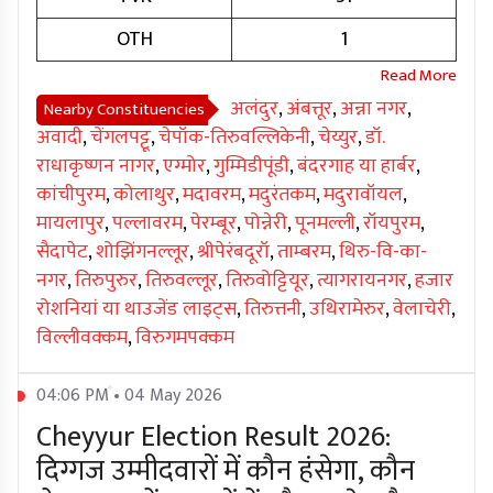
OTH
1
अलंदुर
,
अंबत्तूर
,
अन्ना नगर
,
Nearby Constituencies
अवादी
,
चेंगलपट्टू
,
चेपॉक-तिरुवल्लिकेनी
,
चेय्युर
,
डॉ.
राधाकृष्णन नागर
,
एग्मोर
,
गुम्मिडीपूंडी
,
बंदरगाह या हार्बर
,
कांचीपुरम
,
कोलाथुर
,
मदावरम
,
मदुरंतकम
,
मदुरावॉयल
,
मायलापुर
,
पल्लावरम
,
पेरम्बूर
,
पोन्नेरी
,
पूनमल्ली
,
रॉयपुरम
,
सैदापेट
,
शोझिंगनल्लूर
,
श्रीपेरंबदूरॉ
,
ताम्बरम
,
थिरु-वि-का-
नगर
,
तिरुपुरुर
,
तिरुवल्लूर
,
तिरुवोट्टियूर
,
त्यागरायनगर
,
हजार
रोशनियां या थाउजेंड लाइट्स
,
तिरुत्तनी
,
उथिरामेरुर
,
वेलाचेरी
,
विल्लीवक्कम
,
विरुगमपक्कम
04:06 PM • 04 May 2026
Cheyyur Election Result 2026:
दिग्गज उम्मीदवारों में कौन हंसेगा, कौन