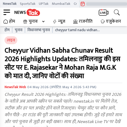
NewsTak
SportsTak
UPTak
MumbaiTak
CrimeTak
Lallantop
AstroTak
होम
चुनाव
न्यूज़
राजनीति
एजुकेशन
होम
चुनाव
विधानसभा चुनाव
cheyyur tamil nadu vidhan
sabha chunav result live
लाइव
updates tnaelb
Cheyyur Vidhan Sabha Chunav Result
2026 Highlights Updates: तमिलनाडु की इस
सीट पर E. Rajasekar ने Mohan Raja M.G.K
को मात दी, जानिए वोटों की संख्या
NewsTak Web
04 May 2026
(अपडेटेड:
May 4 2026 5:43 PM
)
Cheyyur Result 2026 Highlights: तमिलनाडु विधानसभा चुनाव 2026
के नतीजे अब आपकी स्क्रीन पर सबसे पहले। newstak.in पर मिलेंगे तेज,
सटीक और हर पल अपडेट होने वाले रिजल्ट्स। चेय्युर सीट पर कौन आगे,
कौन पीछे - हर राउंड की पूरी जानकारी यहां उपलब्ध होगी। जुड़े रहें हमारे साथ
और पाएं चुनाव से जुड़ी हर बड़ी खबर। साथ ही, Newstak Live TV पर देखें