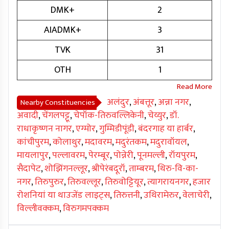
DMK+
2
AIADMK+
3
TVK
31
OTH
1
अलंदुर
,
अंबत्तूर
,
अन्ना नगर
,
Nearby Constituencies
अवादी
,
चेंगलपट्टू
,
चेपॉक-तिरुवल्लिकेनी
,
चेय्युर
,
डॉ.
राधाकृष्णन नागर
,
एग्मोर
,
गुम्मिडीपूंडी
,
बंदरगाह या हार्बर
,
कांचीपुरम
,
कोलाथुर
,
मदावरम
,
मदुरंतकम
,
मदुरावॉयल
,
मायलापुर
,
पल्लावरम
,
पेरम्बूर
,
पोन्नेरी
,
पूनमल्ली
,
रॉयपुरम
,
सैदापेट
,
शोझिंगनल्लूर
,
श्रीपेरंबदूरॉ
,
ताम्बरम
,
थिरु-वि-का-
नगर
,
तिरुपुरुर
,
तिरुवल्लूर
,
तिरुवोट्टियूर
,
त्यागरायनगर
,
हजार
रोशनियां या थाउजेंड लाइट्स
,
तिरुत्तनी
,
उथिरामेरुर
,
वेलाचेरी
,
विल्लीवक्कम
,
विरुगमपक्कम