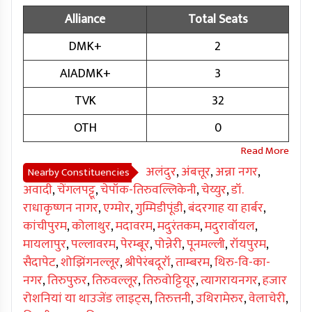
Alliance
Total Seats
DMK+
2
AIADMK+
3
TVK
32
OTH
0
अलंदुर
,
अंबत्तूर
,
अन्ना नगर
,
Nearby Constituencies
अवादी
,
चेंगलपट्टू
,
चेपॉक-तिरुवल्लिकेनी
,
चेय्युर
,
डॉ.
राधाकृष्णन नागर
,
एग्मोर
,
गुम्मिडीपूंडी
,
बंदरगाह या हार्बर
,
कांचीपुरम
,
कोलाथुर
,
मदावरम
,
मदुरंतकम
,
मदुरावॉयल
,
मायलापुर
,
पल्लावरम
,
पेरम्बूर
,
पोन्नेरी
,
पूनमल्ली
,
रॉयपुरम
,
सैदापेट
,
शोझिंगनल्लूर
,
श्रीपेरंबदूरॉ
,
ताम्बरम
,
थिरु-वि-का-
नगर
,
तिरुपुरुर
,
तिरुवल्लूर
,
तिरुवोट्टियूर
,
त्यागरायनगर
,
हजार
रोशनियां या थाउजेंड लाइट्स
,
तिरुत्तनी
,
उथिरामेरुर
,
वेलाचेरी
,