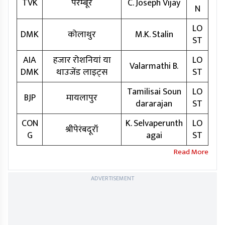
TVK
पेरम्बूर
C. Joseph Vijay
N
LO
DMK
कोलाथुर
M.K. Stalin
ST
AIA
हजार रोशनियां या
LO
Valarmathi B.
DMK
थाउजेंड लाइट्स
ST
Tamilisai Soun
LO
BJP
मायलापुर
dararajan
ST
CON
K. Selvaperunth
LO
श्रीपेरंबदूरॉ
G
agai
ST
ADVERTISEMENT