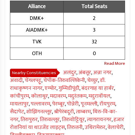
Alliance
Total Seats
DMK+
2
AIADMK+
3
TVK
32
OTH
0
अलंदुर
,
अंबत्तूर
,
अन्ना नगर
,
Nearby Constituencies
अवादी
,
चेंगलपट्टू
,
चेपॉक-तिरुवल्लिकेनी
,
चेय्युर
,
डॉ.
राधाकृष्णन नागर
,
एग्मोर
,
गुम्मिडीपूंडी
,
बंदरगाह या हार्बर
,
कांचीपुरम
,
कोलाथुर
,
मदावरम
,
मदुरंतकम
,
मदुरावॉयल
,
मायलापुर
,
पल्लावरम
,
पेरम्बूर
,
पोन्नेरी
,
पूनमल्ली
,
रॉयपुरम
,
सैदापेट
,
शोझिंगनल्लूर
,
श्रीपेरंबदूरॉ
,
ताम्बरम
,
थिरु-वि-का-
नगर
,
तिरुपुरुर
,
तिरुवल्लूर
,
तिरुवोट्टियूर
,
त्यागरायनगर
,
हजार
रोशनियां या थाउजेंड लाइट्स
,
तिरुत्तनी
,
उथिरामेरुर
,
वेलाचेरी
,