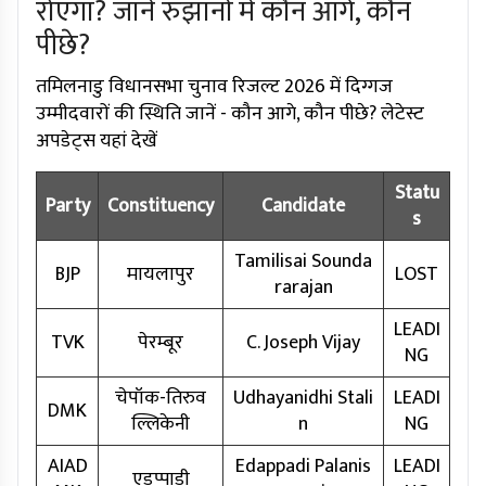
रोएगा? जानें रुझानों में कौन आगे, कौन
पीछे?
तमिलनाडु विधानसभा चुनाव रिजल्ट 2026 में दिग्गज
उम्मीदवारों की स्थिति जानें - कौन आगे, कौन पीछे? लेटेस्ट
अपडेट्स यहां देखें
Statu
Party
Constituency
Candidate
s
Tamilisai Sounda
BJP
मायलापुर
LOST
rarajan
LEADI
TVK
पेरम्बूर
C. Joseph Vijay
NG
चेपॉक-तिरुव
Udhayanidhi Stali
LEADI
DMK
ल्लिकेनी
n
NG
AIAD
Edappadi Palanis
LEADI
एडप्पाडी