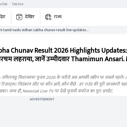
roTak
Tak.live
ढ़िए
देखिए
राज्य
mil nadu vidhan sabha chunav result live updates
a Chunav Result 2026 Highlights Updates: 
चम लहराया, जानें उम्मीदवार Thamimun Ansari. 
िलनाडु विधानसभा चुनाव 2026 के नतीजे अब आपकी स्क्रीन पर सबसे पहले। 
रिजल्ट्स। चिदंबरम सीट पर कौन आगे, कौन पीछे - हर राउंड की पूरी जानकारी यहां 
़ी खबर। साथ ही, Newstak Live TV पर देखें चुनावी कवरेज का पूरा अपडेट.
ADVERTISEMENT