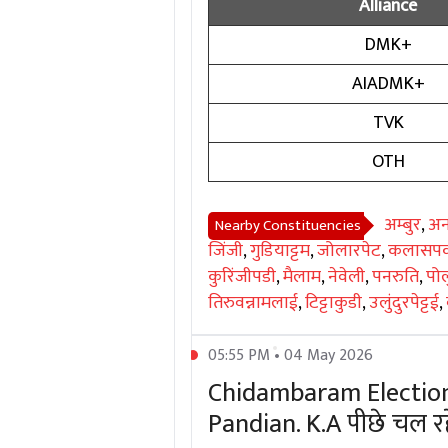
Alliance
DMK+
AIADMK+
TVK
OTH
अम्बुर
,
अन
Nearby Constituencies
जिंजी
,
गुडियाट्टम
,
जोलारपेट
,
कलासपक
कुरिंजीपडी
,
मैलाम
,
नेवेली
,
पनरुति
,
पोल
तिरुवन्नामलाई
,
टिट्टाकुडी
,
उलुंदुरपेट्टई
,
05:55 PM • 04 May 2026
Chidambaram Election 
Pandian. K.A पीछे चल रहे