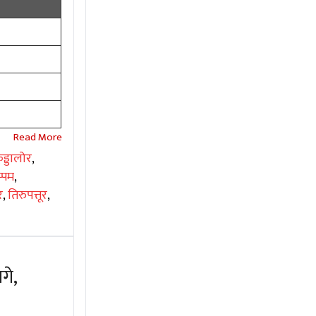
ुड्डालोर
,
प्पम
,
र
,
तिरुपत्तूर
,
गे,