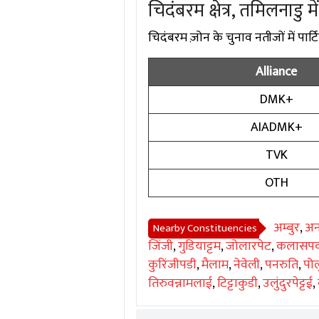
चिदंबरम क्षेत्र, तमिलनाडु म
चिदंबरम ज़ोन के चुनाव नतीजों में पार्टि
Alliance
DMK+
AIADMK+
TVK
OTH
अम्बुर
,
अन
Nearby Constituencies
जिंजी
,
गुडियाट्टम
,
जोलारपेट
,
कलासपक
कुरिंजीपडी
,
मैलाम
,
नेवेली
,
पनरुति
,
पोल
तिरुवन्नामलाई
,
टिट्टाकुडी
,
उलुंदुरपेट्टई
,