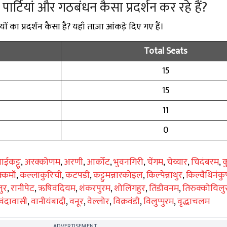
ें पार्टियां और गठबंधन कैसा प्रदर्शन कर रहे हैं?
यों का प्रदर्शन कैसा है? यहाँ ताज़ा आंकड़े दिए गए हैं।
Total Seats
15
15
11
0
ाईकट्टू
,
अरक्कोणम
,
अरणी
,
आर्कोट
,
भुवनगिरी
,
चेंगम
,
चेय्यार
,
चिदंबरम
,
क
्कमॉ
,
कल्लाकुरिची
,
कटपडी
,
कट्टुमन्नारकोइल
,
किल्पेन्नाथुर
,
किल्वैथिनंकु
ुर
,
रानीपेट
,
ऋषिवंदियम
,
शंकरपुरम
,
शोलिंगहुर
,
तिंडीवनम
,
तिरुक्कोयिलु
वंदावासी
,
वानीयंबादी
,
वनूर
,
वेल्लोर
,
विक्रवंडी
,
विलुप्पुरम
,
वृद्धाचलम
ADVERTISEMENT