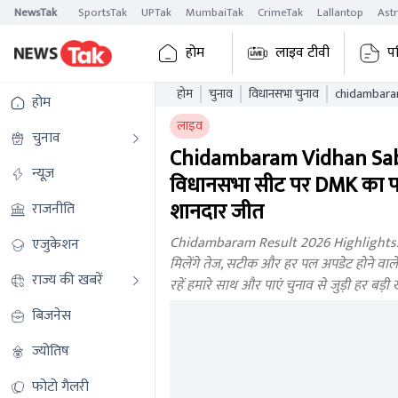
NewsTak
SportsTak
UPTak
MumbaiTak
CrimeTak
Lallantop
Ast
होम
लाइव टीवी
प
होम
चुनाव
विधानसभा चुनाव
chidambaram ta
होम
tnaelb
लाइव
चुनाव
Chidambaram Vidhan Sabh
न्यूज़
विधानसभा सीट पर DMK का पर
शानदार जीत
राजनीति
Chidambaram Result 2026 Highlights: तम
एजुकेशन
मिलेंगे तेज, सटीक और हर पल अपडेट होने वाले 
राज्य की खबरें
रहें हमारे साथ और पाएं चुनाव से जुड़ी हर बड
बिजनेस
ज्योतिष
फोटो गैलरी