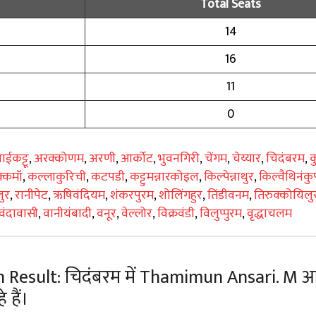
Total Seats
14
16
11
0
ाईकट्टू
,
अरक्कोणम
,
अरणी
,
आर्कोट
,
भुवनगिरी
,
चेंगम
,
चेय्यार
,
चिदंबरम
,
क
्कमॉ
,
कल्लाकुरिची
,
कटपडी
,
कट्टुमन्नारकोइल
,
किल्पेन्नाथुर
,
किल्वैथिनंकु
ुर
,
रानीपेट
,
ऋषिवंदियम
,
शंकरपुरम
,
शोलिंगहुर
,
तिंडीवनम
,
तिरुक्कोयिलु
वंदावासी
,
वानीयंबादी
,
वनूर
,
वेल्लोर
,
विक्रवंडी
,
विलुप्पुरम
,
वृद्धाचलम
Result: चिदंबरम में Thamimun Ansari. M आ
 हैं।