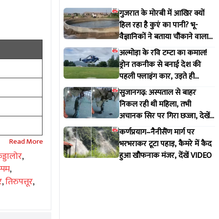
गुजरात के मोरबी में आखिर क्यों
हिल रहा है कुएं का पानी? भू-
वैज्ञानिकों ने बताया चौंकाने वाला
सच
अल्मोड़ा के रवि टम्टा का कमाल!
ड्रोन तकनीक से बनाई देश की
पहली फ्लाइंग कार, उड़ते ही
वायरल हुआ वीडियो
सुजानगढ़: अस्पताल से बाहर
निकल रही थी महिला, तभी
अचानक सिर पर गिरा छज्जा, देखें
VIDEO
कर्णप्रयाग–नैनीसैंण मार्ग पर
भरभराकर टूटा पहाड़, कैमरे में कैद
ुड्डालोर
,
हुआ खौफनाक मंजर, देंखें VIDEO
प्पम
,
र
,
तिरुपत्तूर
,