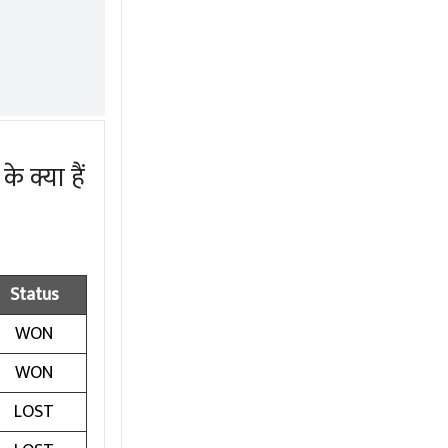
 क्या हैं
Status
WON
WON
LOST