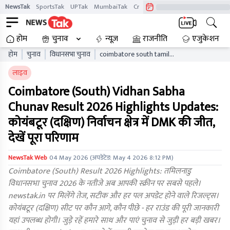
NewsTak
SportsTak
UPTak
MumbaiTak
CrimeTak
Lallantop
AstroTak
होम
चुनाव
न्यूज़
राजनीति
एजुकेशन
होम
चुनाव
विधानसभा चुनाव
coimbatore south tamil
nadu vidhan sabha chunav
लाइव
result live updates tnaelb
Coimbatore (South) Vidhan Sabha
Chunav Result 2026 Highlights Updates:
कोयंबटूर (दक्षिण) निर्वाचन क्षेत्र में DMK की जीत,
देखें पूरा परिणाम
NewsTak Web
04 May 2026
(अपडेटेड:
May 4 2026 8:12 PM
)
Coimbatore (South) Result 2026 Highlights: तमिलनाडु
विधानसभा चुनाव 2026 के नतीजे अब आपकी स्क्रीन पर सबसे पहले।
newstak.in पर मिलेंगे तेज, सटीक और हर पल अपडेट होने वाले रिजल्ट्स।
कोयंबटूर (दक्षिण) सीट पर कौन आगे, कौन पीछे - हर राउंड की पूरी जानकारी
यहां उपलब्ध होगी। जुड़े रहें हमारे साथ और पाएं चुनाव से जुड़ी हर बड़ी खबर।