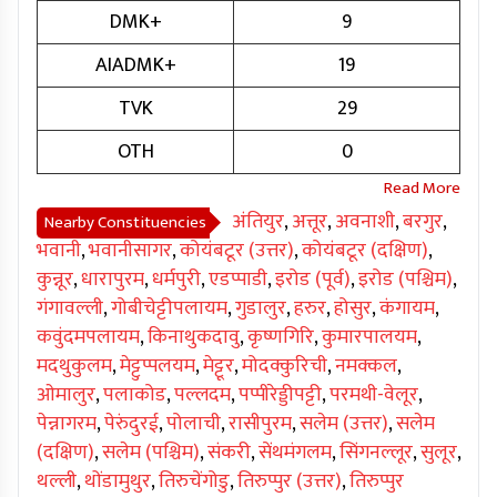
DMK+
9
AIADMK+
19
TVK
29
OTH
0
अंतियुर
,
अत्तूर
,
अवनाशी
,
बरगुर
,
Nearby Constituencies
भवानी
,
भवानीसागर
,
कोयंबटूर (उत्तर)
,
कोयंबटूर (दक्षिण)
,
कुन्नूर
,
धारापुरम
,
धर्मपुरी
,
एडप्पाडी
,
इरोड (पूर्व)
,
इरोड (पश्चिम)
,
गंगावल्ली
,
गोबीचेट्टीपलायम
,
गुडालुर
,
हरुर
,
होसुर
,
कंगायम
,
कवुंदमपलायम
,
किनाथुकदावु
,
कृष्णगिरि
,
कुमारपालयम
,
मदथुकुलम
,
मेट्टुप्पलयम
,
मेट्टूर
,
मोदक्कुरिची
,
नमक्कल
,
ओमालुर
,
पलाकोड
,
पल्लदम
,
पप्पीरेड्डीपट्टी
,
परमथी-वेलूर
,
पेन्नागरम
,
पेरुंदुरई
,
पोलाची
,
रासीपुरम
,
सलेम (उत्तर)
,
सलेम
(दक्षिण)
,
सलेम (पश्चिम)
,
संकरी
,
सेंथमंगलम
,
सिंगनल्लूर
,
सुलूर
,
थल्ली
,
थोंडामुथुर
,
तिरुचेंगोडु
,
तिरुप्पुर (उत्तर)
,
तिरुप्पुर