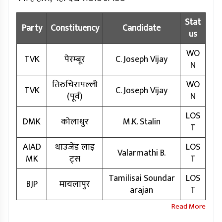
Stat
Party
Constituency
Candidate
us
WO
TVK
पेरम्बूर
C. Joseph Vijay
N
तिरुचिरापल्ली
WO
TVK
C. Joseph Vijay
(पूर्व)
N
LOS
DMK
कोलाथुर
M.K. Stalin
T
AIAD
थाउजेंड लाइ
LOS
Valarmathi B.
MK
ट्स
T
Tamilisai Soundar
LOS
BJP
मायलापुर
arajan
T