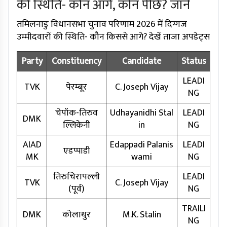
की स्थिति- कौन आगे, कौन पीछे? जानें
तमिलनाडु विधानसभा चुनाव परिणाम 2026 में दिग्गज
उम्मीदवारों की स्थिति- कौन किससे आगे? देखें ताजा अपडेट्स
Party
Constituency
Candidate
Status
LEADI
TVK
पेरम्बूर
C. Joseph Vijay
NG
चेपॉक-तिरुव
Udhayanidhi Stal
LEADI
DMK
ल्लिकेनी
in
NG
AIAD
Edappadi Palanis
LEADI
एडप्पाडी
MK
wami
NG
तिरुचिरापल्ली
LEADI
TVK
C. Joseph Vijay
(पूर्व)
NG
TRAILI
DMK
कोलाथुर
M.K. Stalin
NG