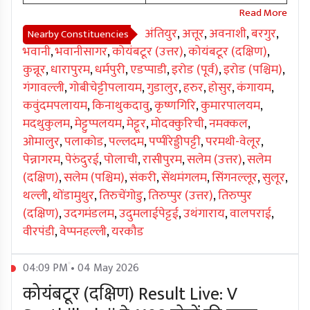
अंतियुर
,
अत्तूर
,
अवनाशी
,
बरगुर
,
Nearby Constituencies
भवानी
,
भवानीसागर
,
कोयंबटूर (उत्तर)
,
कोयंबटूर (दक्षिण)
,
कुन्नूर
,
धारापुरम
,
धर्मपुरी
,
एडप्पाडी
,
इरोड (पूर्व)
,
इरोड (पश्चिम)
,
गंगावल्ली
,
गोबीचेट्टीपलायम
,
गुडालुर
,
हरुर
,
होसुर
,
कंगायम
,
कवुंदमपलायम
,
किनाथुकदावु
,
कृष्णगिरि
,
कुमारपालयम
,
मदथुकुलम
,
मेट्टुप्पलयम
,
मेट्टूर
,
मोदक्कुरिची
,
नमक्कल
,
ओमालुर
,
पलाकोड
,
पल्लदम
,
पप्पीरेड्डीपट्टी
,
परमथी-वेलूर
,
पेन्नागरम
,
पेरुंदुरई
,
पोलाची
,
रासीपुरम
,
सलेम (उत्तर)
,
सलेम
(दक्षिण)
,
सलेम (पश्चिम)
,
संकरी
,
सेंथमंगलम
,
सिंगनल्लूर
,
सुलूर
,
थल्ली
,
थोंडामुथुर
,
तिरुचेंगोडु
,
तिरुप्पुर (उत्तर)
,
तिरुप्पुर
(दक्षिण)
,
उदगमंडलम
,
उदुमलाईपेट्टई
,
उथंगाराय
,
वालपराई
,
वीरपंडी
,
वेप्पनहल्ली
,
यरकौड
04:09 PM • 04 May 2026
कोयंबटूर (दक्षिण) Result Live: V