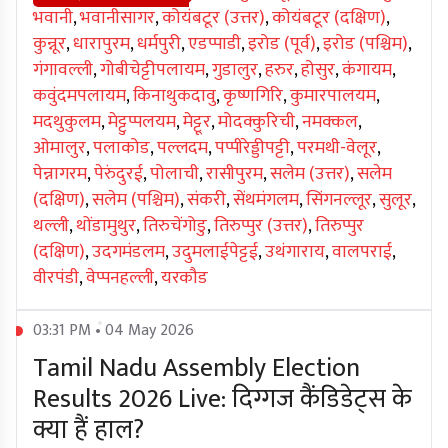
भवानी
,
भवानीसागर
,
कोयंबटूर (उत्तर)
,
कोयंबटूर (दक्षिण)
,
कुन्नूर
,
धारापुरम
,
धर्मपुरी
,
एडप्पाडी
,
इरोड (पूर्व)
,
इरोड (पश्चिम)
,
गंगावल्ली
,
गोबीचेट्टीपलायम
,
गुडालुर
,
हरुर
,
होसुर
,
कंगायम
,
कवुंदमपलायम
,
किनाथुकदावु
,
कृष्णगिरि
,
कुमारपालयम
,
मदथुकुलम
,
मेट्टुप्पलयम
,
मेट्टूर
,
मोदक्कुरिची
,
नमक्कल
,
ओमालुर
,
पलाकोड
,
पल्लदम
,
पप्पीरेड्डीपट्टी
,
परमथी-वेलूर
,
पेन्नागरम
,
पेरुंदुरई
,
पोलाची
,
रासीपुरम
,
सलेम (उत्तर)
,
सलेम
(दक्षिण)
,
सलेम (पश्चिम)
,
संकरी
,
सेंथमंगलम
,
सिंगनल्लूर
,
सुलूर
,
थल्ली
,
थोंडामुथुर
,
तिरुचेंगोडु
,
तिरुप्पुर (उत्तर)
,
तिरुप्पुर
(दक्षिण)
,
उदगमंडलम
,
उदुमलाईपेट्टई
,
उथंगाराय
,
वालपराई
,
वीरपंडी
,
वेप्पनहल्ली
,
यरकौड
03:31 PM • 04 May 2026
Tamil Nadu Assembly Election
Results 2026 Live: दिग्गज कैंडिडेट्स के
क्या हैं हाल?