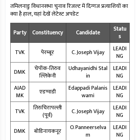
तमिलनाडु विधानसभा चुनाव रिजल्ट में दिग्गज प्रत्याशियों का
क्या है हाल, यहां देखें लेटेस्ट अपडेट
Statu
Party
Constituency
Candidate
s
LEADI
TVK
पेरम्बूर
C. Joseph Vijay
NG
चेपॉक-तिरुव
Udhayanidhi Stal
LEADI
DMK
ल्लिकेनी
in
NG
AIAD
Edappadi Palanis
LEADI
एडप्पाडी
MK
wami
NG
तिरुचिरापल्ली
LEADI
TVK
C. Joseph Vijay
(पूर्व)
NG
O. Panneerselva
LEADI
DMK
बोडिनायकनूर
m
NG