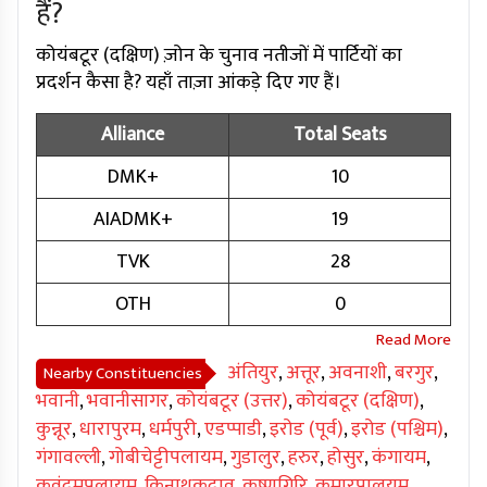
हैं?
कोयंबटूर (दक्षिण) ज़ोन के चुनाव नतीजों में पार्टियों का
प्रदर्शन कैसा है? यहाँ ताज़ा आंकड़े दिए गए हैं।
Alliance
Total Seats
DMK+
10
AIADMK+
19
TVK
28
OTH
0
अंतियुर
,
अत्तूर
,
अवनाशी
,
बरगुर
,
Nearby Constituencies
भवानी
,
भवानीसागर
,
कोयंबटूर (उत्तर)
,
कोयंबटूर (दक्षिण)
,
कुन्नूर
,
धारापुरम
,
धर्मपुरी
,
एडप्पाडी
,
इरोड (पूर्व)
,
इरोड (पश्चिम)
,
गंगावल्ली
,
गोबीचेट्टीपलायम
,
गुडालुर
,
हरुर
,
होसुर
,
कंगायम
,
कवुंदमपलायम
,
किनाथुकदावु
,
कृष्णगिरि
,
कुमारपालयम
,