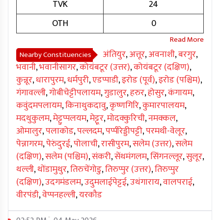
TVK
24
OTH
0
अंतियुर
,
अत्तूर
,
अवनाशी
,
बरगुर
,
Nearby Constituencies
भवानी
,
भवानीसागर
,
कोयंबटूर (उत्तर)
,
कोयंबटूर (दक्षिण)
,
कुन्नूर
,
धारापुरम
,
धर्मपुरी
,
एडप्पाडी
,
इरोड (पूर्व)
,
इरोड (पश्चिम)
,
गंगावल्ली
,
गोबीचेट्टीपलायम
,
गुडालुर
,
हरुर
,
होसुर
,
कंगायम
,
कवुंदमपलायम
,
किनाथुकदावु
,
कृष्णगिरि
,
कुमारपालयम
,
मदथुकुलम
,
मेट्टुप्पलयम
,
मेट्टूर
,
मोदक्कुरिची
,
नमक्कल
,
ओमालुर
,
पलाकोड
,
पल्लदम
,
पप्पीरेड्डीपट्टी
,
परमथी-वेलूर
,
पेन्नागरम
,
पेरुंदुरई
,
पोलाची
,
रासीपुरम
,
सलेम (उत्तर)
,
सलेम
(दक्षिण)
,
सलेम (पश्चिम)
,
संकरी
,
सेंथमंगलम
,
सिंगनल्लूर
,
सुलूर
,
थल्ली
,
थोंडामुथुर
,
तिरुचेंगोडु
,
तिरुप्पुर (उत्तर)
,
तिरुप्पुर
(दक्षिण)
,
उदगमंडलम
,
उदुमलाईपेट्टई
,
उथंगाराय
,
वालपराई
,
वीरपंडी
,
वेप्पनहल्ली
,
यरकौड