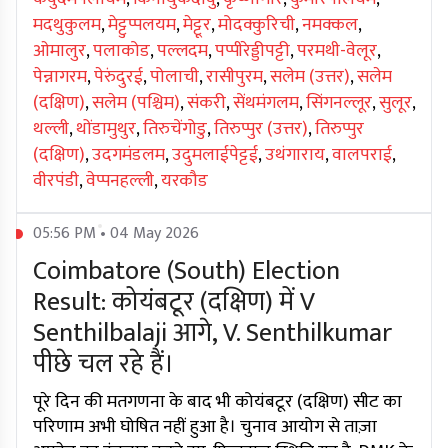
मदथुकुलम
,
मेट्टुप्पलयम
,
मेट्टूर
,
मोदक्कुरिची
,
नमक्कल
,
ओमालुर
,
पलाकोड
,
पल्लदम
,
पप्पीरेड्डीपट्टी
,
परमथी-वेलूर
,
पेन्नागरम
,
पेरुंदुरई
,
पोलाची
,
रासीपुरम
,
सलेम (उत्तर)
,
सलेम
(दक्षिण)
,
सलेम (पश्चिम)
,
संकरी
,
सेंथमंगलम
,
सिंगनल्लूर
,
सुलूर
,
थल्ली
,
थोंडामुथुर
,
तिरुचेंगोडु
,
तिरुप्पुर (उत्तर)
,
तिरुप्पुर
(दक्षिण)
,
उदगमंडलम
,
उदुमलाईपेट्टई
,
उथंगाराय
,
वालपराई
,
वीरपंडी
,
वेप्पनहल्ली
,
यरकौड
05:56 PM • 04 May 2026
Coimbatore (South) Election
Result: कोयंबटूर (दक्षिण) में V
Senthilbalaji आगे, V. Senthilkumar
पीछे चल रहे हैं।
पूरे दिन की मतगणना के बाद भी कोयंबटूर (दक्षिण) सीट का
परिणाम अभी घोषित नहीं हुआ है। चुनाव आयोग से ताज़ा