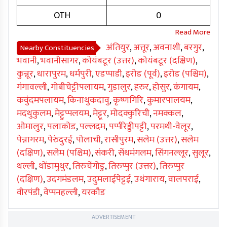
OTH
0
अंतियुर
,
अत्तूर
,
अवनाशी
,
बरगुर
,
Nearby Constituencies
भवानी
,
भवानीसागर
,
कोयंबटूर (उत्तर)
,
कोयंबटूर (दक्षिण)
,
कुन्नूर
,
धारापुरम
,
धर्मपुरी
,
एडप्पाडी
,
इरोड (पूर्व)
,
इरोड (पश्चिम)
,
गंगावल्ली
,
गोबीचेट्टीपलायम
,
गुडालुर
,
हरुर
,
होसुर
,
कंगायम
,
कवुंदमपलायम
,
किनाथुकदावु
,
कृष्णगिरि
,
कुमारपालयम
,
मदथुकुलम
,
मेट्टुप्पलयम
,
मेट्टूर
,
मोदक्कुरिची
,
नमक्कल
,
ओमालुर
,
पलाकोड
,
पल्लदम
,
पप्पीरेड्डीपट्टी
,
परमथी-वेलूर
,
पेन्नागरम
,
पेरुंदुरई
,
पोलाची
,
रासीपुरम
,
सलेम (उत्तर)
,
सलेम
(दक्षिण)
,
सलेम (पश्चिम)
,
संकरी
,
सेंथमंगलम
,
सिंगनल्लूर
,
सुलूर
,
थल्ली
,
थोंडामुथुर
,
तिरुचेंगोडु
,
तिरुप्पुर (उत्तर)
,
तिरुप्पुर
(दक्षिण)
,
उदगमंडलम
,
उदुमलाईपेट्टई
,
उथंगाराय
,
वालपराई
,
वीरपंडी
,
वेप्पनहल्ली
,
यरकौड
ADVERTISEMENT