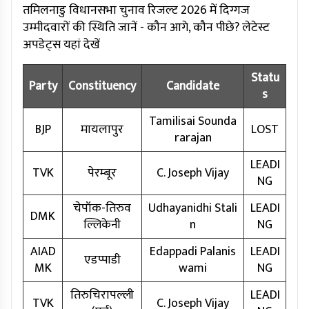
तमिलनाडु विधानसभा चुनाव रिजल्ट 2026 में दिग्गज
उम्मीदवारों की स्थिति जानें - कौन आगे, कौन पीछे? लेटेस्ट
अपडेट्स यहां देखें
Statu
Party
Constituency
Candidate
s
Tamilisai Sounda
BJP
मायलापुर
LOST
rarajan
LEADI
TVK
पेरम्बूर
C. Joseph Vijay
NG
चेपॉक-तिरुव
Udhayanidhi Stali
LEADI
DMK
ल्लिकेनी
n
NG
AIAD
Edappadi Palanis
LEADI
एडप्पाडी
MK
wami
NG
तिरुचिरापल्ली
LEADI
TVK
C. Joseph Vijay