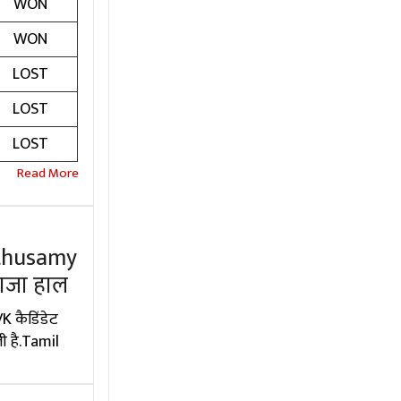
WON
WON
LOST
LOST
LOST
uthusamy
ताजा हाल
K कैडिंडेट
ी है.Tamil