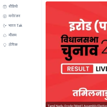
वीडियो
मनोरंजन
भारत Tak
मौसम
टॉपिक
Tamil Nadu, Erode (West) Assembly Electio