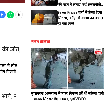
की बहन ने लगाए कई सनसनीखेज
आरोप !
Silver Price : चांदी ने हिला दिया
सिस्टम, 3 दिन में 9000 का उछाल
हो गया खेल!
ट्रेंडिंग वीडियो
K की जीत,
अंतर से जीत
 कौन विजयी
सुजानगढ़: अस्पताल से बाहर निकल रही थी महिला, तभी
 आगे, S.
अचानक सिर पर गिरा छज्जा, देखें VIDEO