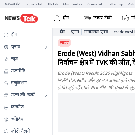
NewsTak
SportsTak
UPTak
MumbaiTak
CrimeTak
Lallantop
Ast
होम
लाइव टीवी
प
होम
चुनाव
विधानसभा चुनाव
erode west tam
होम
tnaelb
लाइव
चुनाव
Erode (West) Vidhan Sabha
न्यूज़
निर्वाचन क्षेत्र में TVK की जीत, 
राजनीति
Erode (West) Result 2026 Highlights: त
मिलेंगे तेज, सटीक और हर पल अपडेट होने वाले 
एजुकेशन
होगी। जुड़े रहें हमारे साथ और पाएं चुनाव से 
राज्य की खबरें
बिजनेस
ज्योतिष
फोटो गैलरी