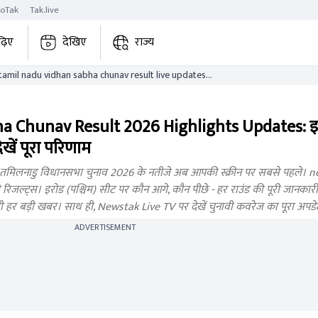
roTak
Tak.live
ढ़िए
देखिए
राज्य
il nadu vidhan sabha chunav result live updates
 Chunav Result 2026 Highlights Updates: इरो
देखें पूरा परिणाम
मिलनाडु विधानसभा चुनाव 2026 के नतीजे अब आपकी स्क्रीन पर सबसे पहले। n
रिजल्ट्स। इरोड (पश्चिम) सीट पर कौन आगे, कौन पीछे - हर राउंड की पूरी जानकारी
जुड़ी हर बड़ी खबर। साथ ही, Newstak Live TV पर देखें चुनावी कवरेज का पूरा अपडे
ADVERTISEMENT