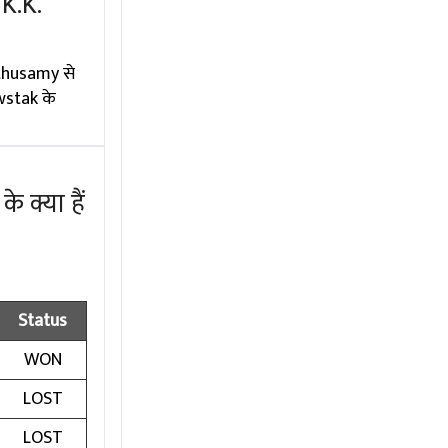
 K.K.
uthusamy से
ewstak के
 क्या हैं
Status
WON
LOST
LOST