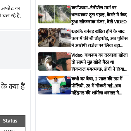
ा अपडेट का
कर्णप्रयाग–नैनीसैंण मार्ग पर
भरभराकर टूटा पहाड़, कैमरे में कैद
चल रहे हैं,
हुआ खौफनाक मंजर, देंखें VIDEO
रुड़की: कांवड़ खंडित होने के बाद
कार में की थी तोड़फोड़, अब पुलिस
ने आरोपी राजेश पर लिया बड़ा
एक्शन
Video: बाथरूम का दरवाजा खोला
तो सामने मुंह खोले बैठा था
विकराल मगरमच्छ, डॉगी ने दिया
मकान मालिक को इशारा
कभी घर बेचा, 2 साल की उम्र में
 क्या हैं
पोलियो, 28 में नौकरी गई...अब
महेंद्रगढ़ की शर्मिला धनखड़ ने
कॉमनवेल्थ गेम्स में रचा इतिहास
Status