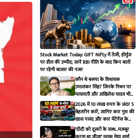
Stock Market Today: GIFT Nifty में तेजी, होर्मुज
पर डील की उम्मीद; जानें RBI नीति के बाद किन बातों
पर रहेगी बाजार की नजर
कौन थे बसपा के विधायक
उमाशंकर सिंह? जिनके निधन पर
मायावती और अखिलेश यादव भी
भावुक हुए
2026 में 10 लाख रुपए के अंदर 5
बेहतरीन कारें, जानिए कार गुरु की
खास पसंद और कार मेंटेनेंस के
बेस्ट टिप्स
'दीदी को दूसरों के साथ...मजबूर
करता था जीजा' मृतक मेघा शर्मा