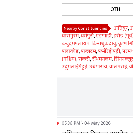
OTH
अंतियुर
,
अ
Nearby Constituencies
धारापुरम
,
धर्मपुरी
,
एडप्पाडी
,
इरोड (पूर्व
कवुंदमपलायम
,
किनाथुकदावु
,
कृष्णगि
पलाकोड
,
पल्लदम
,
पप्पीरेड्डीपट्टी
,
परमथ
(पश्चिम)
,
संकरी
,
सेंथमंगलम
,
सिंगनल्लू
उदुमलाईपेट्टई
,
उथंगाराय
,
वालपराई
,
वी
05:36 PM • 04 May 2026