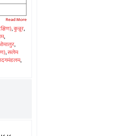
क्षिण)
,
कुन्नूर
,
यम
,
ओमालुर
,
िण)
,
सलेम
उदगमंडलम
,