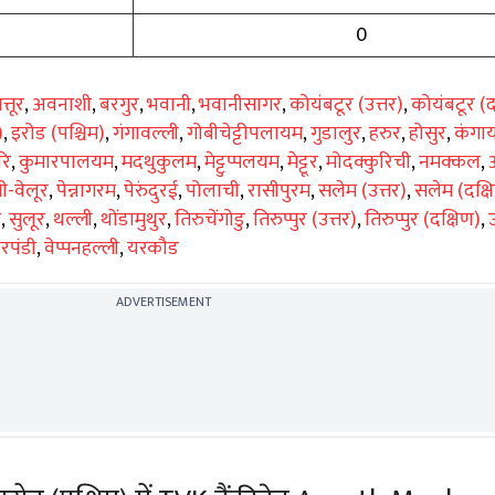
0
त्तूर
,
अवनाशी
,
बरगुर
,
भवानी
,
भवानीसागर
,
कोयंबटूर (उत्तर)
,
कोयंबटूर (द
)
,
इरोड (पश्चिम)
,
गंगावल्ली
,
गोबीचेट्टीपलायम
,
गुडालुर
,
हरुर
,
होसुर
,
कंगा
रि
,
कुमारपालयम
,
मदथुकुलम
,
मेट्टुप्पलयम
,
मेट्टूर
,
मोदक्कुरिची
,
नमक्कल
,
ी-वेलूर
,
पेन्नागरम
,
पेरुंदुरई
,
पोलाची
,
रासीपुरम
,
सलेम (उत्तर)
,
सलेम (दक्ष
र
,
सुलूर
,
थल्ली
,
थोंडामुथुर
,
तिरुचेंगोडु
,
तिरुप्पुर (उत्तर)
,
तिरुप्पुर (दक्षिण)
,
रपंडी
,
वेप्पनहल्ली
,
यरकौड
ADVERTISEMENT