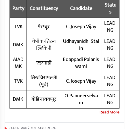
Statu
Party
Constituency
Candidate
s
LEADI
TVK
पेरम्बूर
C. Joseph Vijay
NG
चेपॉक-तिरुव
Udhayanidhi Stal
LEADI
DMK
ल्लिकेनी
in
NG
AIAD
Edappadi Palanis
LEADI
एडप्पाडी
MK
wami
NG
तिरुचिरापल्ली
LEADI
TVK
C. Joseph Vijay
(पूर्व)
NG
O. Panneerselva
LEADI
DMK
बोडिनायकनूर
m
NG
03:16 PM • 04 May 2026