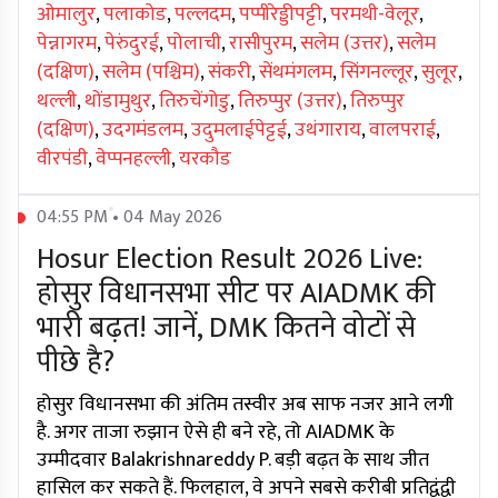
ओमालुर
,
पलाकोड
,
पल्लदम
,
पप्पीरेड्डीपट्टी
,
परमथी-वेलूर
,
पेन्नागरम
,
पेरुंदुरई
,
पोलाची
,
रासीपुरम
,
सलेम (उत्तर)
,
सलेम
(दक्षिण)
,
सलेम (पश्चिम)
,
संकरी
,
सेंथमंगलम
,
सिंगनल्लूर
,
सुलूर
,
थल्ली
,
थोंडामुथुर
,
तिरुचेंगोडु
,
तिरुप्पुर (उत्तर)
,
तिरुप्पुर
(दक्षिण)
,
उदगमंडलम
,
उदुमलाईपेट्टई
,
उथंगाराय
,
वालपराई
,
वीरपंडी
,
वेप्पनहल्ली
,
यरकौड
04:55 PM • 04 May 2026
Hosur Election Result 2026 Live:
होसुर विधानसभा सीट पर AIADMK की
भारी बढ़त! जानें, DMK कितने वोटों से
पीछे है?
होसुर विधानसभा की अंतिम तस्वीर अब साफ नजर आने लगी
है. अगर ताजा रुझान ऐसे ही बने रहे, तो AIADMK के
उम्मीदवार Balakrishnareddy P. बड़ी बढ़त के साथ जीत
हासिल कर सकते हैं. फिलहाल, वे अपने सबसे करीबी प्रतिद्वंद्वी