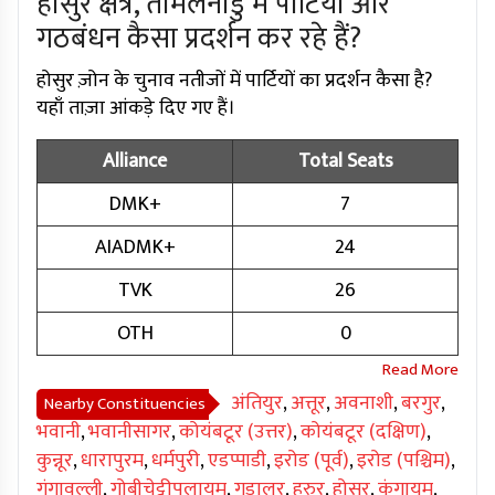
होसुर क्षेत्र, तमिलनाडु में पार्टियां और
गठबंधन कैसा प्रदर्शन कर रहे हैं?
होसुर ज़ोन के चुनाव नतीजों में पार्टियों का प्रदर्शन कैसा है?
यहाँ ताज़ा आंकड़े दिए गए हैं।
Alliance
Total Seats
DMK+
7
AIADMK+
24
TVK
26
OTH
0
अंतियुर
,
अत्तूर
,
अवनाशी
,
बरगुर
,
Nearby Constituencies
भवानी
,
भवानीसागर
,
कोयंबटूर (उत्तर)
,
कोयंबटूर (दक्षिण)
,
कुन्नूर
,
धारापुरम
,
धर्मपुरी
,
एडप्पाडी
,
इरोड (पूर्व)
,
इरोड (पश्चिम)
,
गंगावल्ली
,
गोबीचेट्टीपलायम
,
गुडालुर
,
हरुर
,
होसुर
,
कंगायम
,