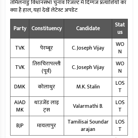
तमिलनाडु विधानसभा चुनाव रिजल्ट में दिग्गज प्रत्याशियों का
क्या है हाल, यहां देखें लेटेस्ट अपडेट
Stat
Party
Constituency
Candidate
us
WO
TVK
पेरम्बूर
C. Joseph Vijay
N
तिरुचिरापल्ली
WO
TVK
C. Joseph Vijay
(पूर्व)
N
LOS
DMK
कोलाथुर
M.K. Stalin
T
AIAD
थाउजेंड लाइ
LOS
Valarmathi B.
MK
ट्स
T
Tamilisai Soundar
LOS
BJP
मायलापुर
arajan
T