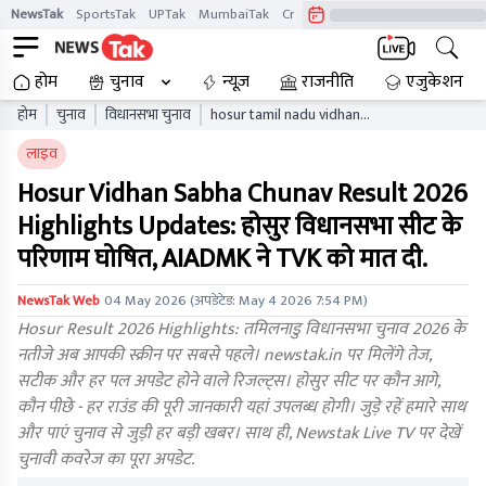
NewsTak
SportsTak
UPTak
MumbaiTak
CrimeTak
Lallantop
AstroTak
होम
चुनाव
न्यूज़
राजनीति
एजुकेशन
होम
चुनाव
विधानसभा चुनाव
hosur tamil nadu vidhan
sabha chunav result live
लाइव
updates tnaelb
Hosur Vidhan Sabha Chunav Result 2026
Highlights Updates: होसुर विधानसभा सीट के
परिणाम घोषित, AIADMK ने TVK को मात दी.
NewsTak Web
04 May 2026
(अपडेटेड:
May 4 2026 7:54 PM
)
Hosur Result 2026 Highlights: तमिलनाडु विधानसभा चुनाव 2026 के
नतीजे अब आपकी स्क्रीन पर सबसे पहले। newstak.in पर मिलेंगे तेज,
सटीक और हर पल अपडेट होने वाले रिजल्ट्स। होसुर सीट पर कौन आगे,
कौन पीछे - हर राउंड की पूरी जानकारी यहां उपलब्ध होगी। जुड़े रहें हमारे साथ
और पाएं चुनाव से जुड़ी हर बड़ी खबर। साथ ही, Newstak Live TV पर देखें
चुनावी कवरेज का पूरा अपडेट.