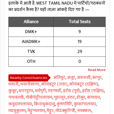
इलाके में आती है. WEST TAMIL NADU में पार्टियों/गठबंधनों
का प्रदर्शन कैसा है? यहाँ ताज़ा आंकड़े दिए गए हैं —
Alliance
Total Seats
DMK+
9
AIADMK+
19
TVK
29
OTH
0
अंतियुर
,
अत्तूर
,
अवनाशी
,
बरगुर
,
Nearby Constituencies
भवानी
,
भवानीसागर
,
कोयंबटूर (उत्तर)
,
कोयंबटूर (दक्षिण)
,
कुन्नूर
,
धारापुरम
,
धर्मपुरी
,
एडप्पाडी
,
इरोड (पूर्व)
,
इरोड (पश्चिम)
,
गंगावल्ली
,
गोबीचेट्टीपलायम
,
गुडालुर
,
हरुर
,
होसुर
,
कंगायम
,
कवुंदमपलायम
,
किनाथुकदावु
,
कृष्णगिरि
,
कुमारपालयम
,
मदथुकुलम
,
मेट्टुप्पलयम
,
मेट्टूर
,
मोदक्कुरिची
,
नमक्कल
,