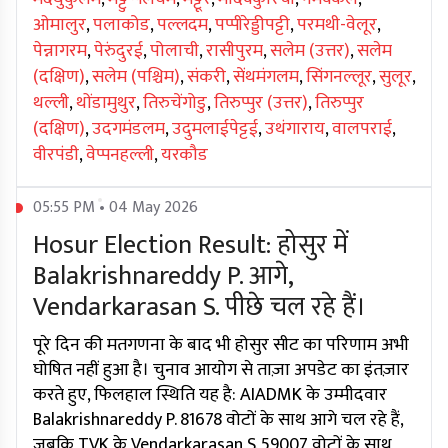
ओमालुर
,
पलाकोड
,
पल्लदम
,
पप्पीरेड्डीपट्टी
,
परमथी-वेलूर
,
पेन्नागरम
,
पेरुंदुरई
,
पोलाची
,
रासीपुरम
,
सलेम (उत्तर)
,
सलेम
(दक्षिण)
,
सलेम (पश्चिम)
,
संकरी
,
सेंथमंगलम
,
सिंगनल्लूर
,
सुलूर
,
थल्ली
,
थोंडामुथुर
,
तिरुचेंगोडु
,
तिरुप्पुर (उत्तर)
,
तिरुप्पुर
(दक्षिण)
,
उदगमंडलम
,
उदुमलाईपेट्टई
,
उथंगाराय
,
वालपराई
,
वीरपंडी
,
वेप्पनहल्ली
,
यरकौड
05:55 PM • 04 May 2026
Hosur Election Result: होसुर में
Balakrishnareddy P. आगे,
Vendarkarasan S. पीछे चल रहे हैं।
पूरे दिन की मतगणना के बाद भी होसुर सीट का परिणाम अभी
घोषित नहीं हुआ है। चुनाव आयोग से ताज़ा अपडेट का इंतज़ार
करते हुए, फिलहाल स्थिति यह है: AIADMK के उम्मीदवार
Balakrishnareddy P. 81678 वोटों के साथ आगे चल रहे हैं,
जबकि TVK के Vendarkarasan S. 59007 वोटों के साथ