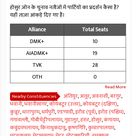
होसुर ज़ोन के चुनाव नतीजों में पार्टियों का प्रदर्शन कैसा है?
यहाँ ताज़ा आंकड़े दिए गए हैं।
Alliance
Total Seats
DMK+
10
AIADMK+
19
TVK
28
OTH
0
अंतियुर
,
अत्तूर
,
अवनाशी
,
बरगुर
,
Nearby Constituencies
भवानी
,
भवानीसागर
,
कोयंबटूर (उत्तर)
,
कोयंबटूर (दक्षिण)
,
कुन्नूर
,
धारापुरम
,
धर्मपुरी
,
एडप्पाडी
,
इरोड (पूर्व)
,
इरोड (पश्चिम)
,
गंगावल्ली
,
गोबीचेट्टीपलायम
,
गुडालुर
,
हरुर
,
होसुर
,
कंगायम
,
कवुंदमपलायम
,
किनाथुकदावु
,
कृष्णगिरि
,
कुमारपालयम
,
मदथुकुलम
,
मेट्टुप्पलयम
,
मेट्टूर
,
मोदक्कुरिची
,
नमक्कल
,