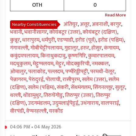
OTH
0
अंतियुर
,
अत्तूर
,
अवनाशी
,
बरगुर
,
Nearby Constituencies
भवानी
,
भवानीसागर
,
कोयंबटूर (उत्तर)
,
कोयंबटूर (दक्षिण)
,
कुन्नूर
,
धारापुरम
,
धर्मपुरी
,
एडप्पाडी
,
इरोड (पूर्व)
,
इरोड (पश्चिम)
,
गंगावल्ली
,
गोबीचेट्टीपलायम
,
गुडालुर
,
हरुर
,
होसुर
,
कंगायम
,
कवुंदमपलायम
,
किनाथुकदावु
,
कृष्णगिरि
,
कुमारपालयम
,
मदथुकुलम
,
मेट्टुप्पलयम
,
मेट्टूर
,
मोदक्कुरिची
,
नमक्कल
,
ओमालुर
,
पलाकोड
,
पल्लदम
,
पप्पीरेड्डीपट्टी
,
परमथी-वेलूर
,
पेन्नागरम
,
पेरुंदुरई
,
पोलाची
,
रासीपुरम
,
सलेम (उत्तर)
,
सलेम
(दक्षिण)
,
सलेम (पश्चिम)
,
संकरी
,
सेंथमंगलम
,
सिंगनल्लूर
,
सुलूर
,
थल्ली
,
थोंडामुथुर
,
तिरुचेंगोडु
,
तिरुप्पुर (उत्तर)
,
तिरुप्पुर
(दक्षिण)
,
उदगमंडलम
,
उदुमलाईपेट्टई
,
उथंगाराय
,
वालपराई
,
वीरपंडी
,
वेप्पनहल्ली
,
यरकौड
04:06 PM • 04 May 2026