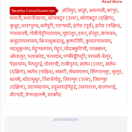
अंतियुर
,
अत्तूर
,
अवनाशी
,
बरगुर
,
Nearby Constituencies
भवानी
,
भवानीसागर
,
कोयंबटूर (उत्तर)
,
कोयंबटूर (दक्षिण)
,
कुन्नूर
,
धारापुरम
,
धर्मपुरी
,
एडप्पाडी
,
इरोड (पूर्व)
,
इरोड (पश्चिम)
,
गंगावल्ली
,
गोबीचेट्टीपलायम
,
गुडालुर
,
हरुर
,
होसुर
,
कंगायम
,
कवुंदमपलायम
,
किनाथुकदावु
,
कृष्णगिरि
,
कुमारपालयम
,
मदथुकुलम
,
मेट्टुप्पलयम
,
मेट्टूर
,
मोदक्कुरिची
,
नमक्कल
,
ओमालुर
,
पलाकोड
,
पल्लदम
,
पप्पीरेड्डीपट्टी
,
परमथी-वेलूर
,
पेन्नागरम
,
पेरुंदुरई
,
पोलाची
,
रासीपुरम
,
सलेम (उत्तर)
,
सलेम
(दक्षिण)
,
सलेम (पश्चिम)
,
संकरी
,
सेंथमंगलम
,
सिंगनल्लूर
,
सुलूर
,
थल्ली
,
थोंडामुथुर
,
तिरुचेंगोडु
,
तिरुप्पुर (उत्तर)
,
तिरुप्पुर
(दक्षिण)
,
उदगमंडलम
,
उदुमलाईपेट्टई
,
उथंगाराय
,
वालपराई
,
वीरपंडी
,
वेप्पनहल्ली
,
यरकौड
ADVERTISEMENT