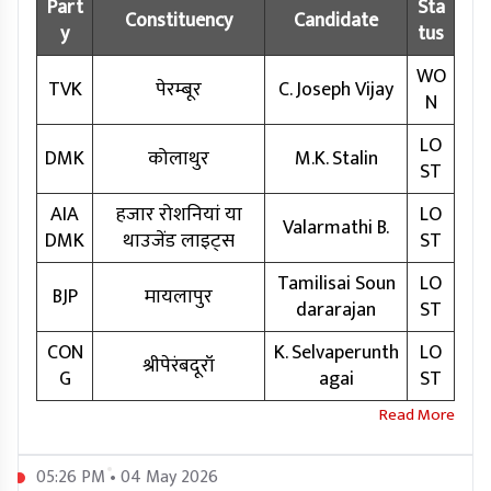
Part
Sta
Constituency
Candidate
y
tus
WO
TVK
पेरम्बूर
C. Joseph Vijay
N
LO
DMK
कोलाथुर
M.K. Stalin
ST
AIA
हजार रोशनियां या
LO
Valarmathi B.
DMK
थाउजेंड लाइट्स
ST
Tamilisai Soun
LO
BJP
मायलापुर
dararajan
ST
CON
K. Selvaperunth
LO
श्रीपेरंबदूरॉ
G
agai
ST
05:26 PM • 04 May 2026