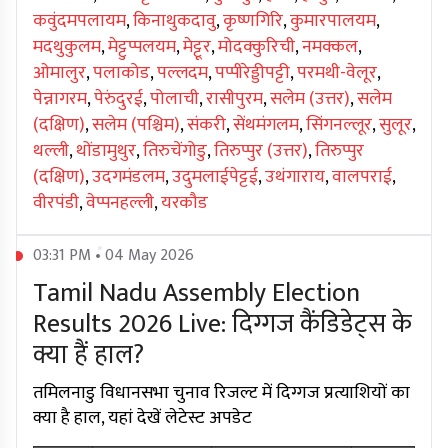
कवुंदमपलायम
,
किनाथुकदावु
,
कृष्णगिरि
,
कुमारपालयम
,
मदथुकुलम
,
मेट्टुप्पलयम
,
मेट्टूर
,
मोदक्कुरिची
,
नमक्कल
,
ओमालुर
,
पलाकोड
,
पल्लदम
,
पप्पीरेड्डीपट्टी
,
परमथी-वेलूर
,
पेन्नागरम
,
पेरुंदुरई
,
पोलाची
,
रासीपुरम
,
सलेम (उत्तर)
,
सलेम
(दक्षिण)
,
सलेम (पश्चिम)
,
संकरी
,
सेंथमंगलम
,
सिंगनल्लूर
,
सुलूर
,
थल्ली
,
थोंडामुथुर
,
तिरुचेंगोडु
,
तिरुप्पुर (उत्तर)
,
तिरुप्पुर
(दक्षिण)
,
उदगमंडलम
,
उदुमलाईपेट्टई
,
उथंगाराय
,
वालपराई
,
वीरपंडी
,
वेप्पनहल्ली
,
यरकौड
03:31 PM • 04 May 2026
Tamil Nadu Assembly Election
Results 2026 Live: दिग्गज कैंडिडेट्स के
क्या हैं हाल?
तमिलनाडु विधानसभा चुनाव रिजल्ट में दिग्गज प्रत्याशियों का
क्या है हाल, यहां देखें लेटेस्ट अपडेट