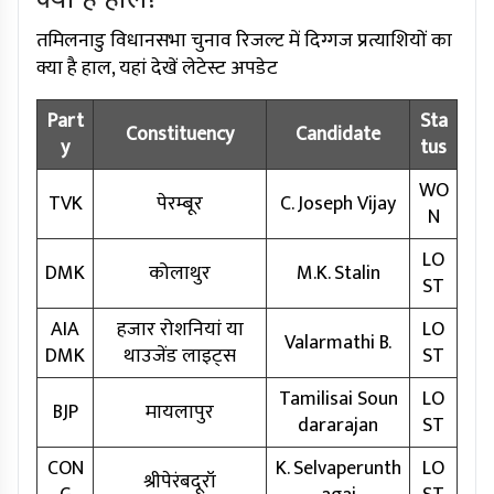
तमिलनाडु विधानसभा चुनाव रिजल्ट में दिग्गज प्रत्याशियों का
क्या है हाल, यहां देखें लेटेस्ट अपडेट
Part
Sta
Constituency
Candidate
y
tus
WO
TVK
पेरम्बूर
C. Joseph Vijay
N
LO
DMK
कोलाथुर
M.K. Stalin
ST
AIA
हजार रोशनियां या
LO
Valarmathi B.
DMK
थाउजेंड लाइट्स
ST
Tamilisai Soun
LO
BJP
मायलापुर
dararajan
ST
CON
K. Selvaperunth
LO
श्रीपेरंबदूरॉ