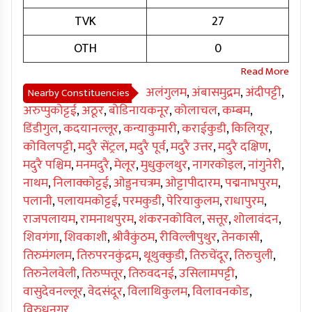
TVK
27
OTH
0
अलंगुलम
,
अंबासमुद्रम
,
अंदीपट्टी
,
Nearby Constituencies
अरुप्पुकोट्टई
,
अठूर
,
बोडिनायकनूर
,
कोलाचल
,
कम्बम
,
डिंडीगुल
,
कदयानल्लूर
,
कन्याकुमारी
,
कराईकुडी
,
किलियूर
,
कोविलपट्टी
,
मदुरै सेंट्रल
,
मदुरै पूर्व
,
मदुरै उत्तर
,
मदुरै दक्षिण
,
मदुरै पश्चिम
,
मनमदुरै
,
मेलूर
,
मुधुकुलथुर
,
नागरकोइल
,
नांगुनेरी
,
नाथम
,
निलाक्कोट्टई
,
ओड्डनचत्रम
,
ओट्टापीदारम
,
पद्मनाभपुरम
,
पलानी
,
पलायमकोट्टई
,
परमकुडी
,
पेरियाकुलम
,
राधापुरम
,
राजपलायम
,
रामनाथपुरम
,
शंकरनकोविल
,
सत्तूर
,
शोलावंदन
,
शिवगंगा
,
शिवकाशी
,
श्रीवैकुंठम
,
रीविल्लीपुथुर
,
तेनकासी
,
तिरुमंगलम
,
तिरुपरनकुंद्रम
,
थूथुक्कुडी
,
तिरुचेंदूर
,
तिरुचुली
,
तिरुनेलवेली
,
तिरुप्पत्तूर
,
तिरुवदनई
,
उसिलामपट्टी
,
वासुदेवनल्लूर
,
वेदसंदूर
,
विलाथिकुलम
,
विलावनकोड
,
विरुधुनगर