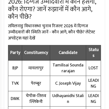
2026: दिग्गज उम्मीदवारों में कौन हंसेगा,
कौन रोएगा? जानें रुझानों में कौन आगे,
कौन पीछे?
तमिलनाडु विधानसभा चुनाव रिजल्ट 2026 में दिग्गज
उम्मीदवारों की स्थिति जानें - कौन आगे, कौन पीछे? लेटेस्ट
अपडेट्स यहां देखें
Statu
Party
Constituency
Candidate
s
Tamilisai Sounda
BJP
मायलापुर
LOST
rarajan
LEADI
TVK
पेरम्बूर
C. Joseph Vijay
NG
चेपॉक-तिरुव
Udhayanidhi Stali
LEADI
DMK
ल्लिकेनी
n
NG