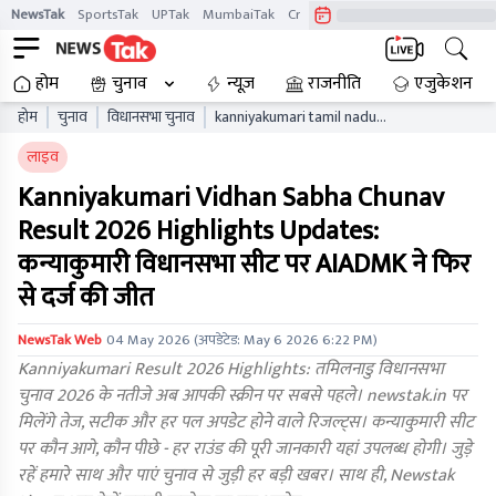
NewsTak
SportsTak
UPTak
MumbaiTak
CrimeTak
Lallantop
AstroTak
होम
चुनाव
न्यूज़
राजनीति
एजुकेशन
होम
चुनाव
विधानसभा चुनाव
kanniyakumari tamil nadu
vidhan sabha chunav result
लाइव
live updates tnaelb
Kanniyakumari Vidhan Sabha Chunav
Result 2026 Highlights Updates:
कन्याकुमारी विधानसभा सीट पर AIADMK ने फिर
से दर्ज की जीत
NewsTak Web
04 May 2026
(अपडेटेड:
May 6 2026 6:22 PM
)
Kanniyakumari Result 2026 Highlights: तमिलनाडु विधानसभा
चुनाव 2026 के नतीजे अब आपकी स्क्रीन पर सबसे पहले। newstak.in पर
मिलेंगे तेज, सटीक और हर पल अपडेट होने वाले रिजल्ट्स। कन्याकुमारी सीट
पर कौन आगे, कौन पीछे - हर राउंड की पूरी जानकारी यहां उपलब्ध होगी। जुड़े
रहें हमारे साथ और पाएं चुनाव से जुड़ी हर बड़ी खबर। साथ ही, Newstak