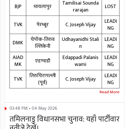
Tamilisai Sounda
BJP
मायलापुर
LOST
rarajan
LEADI
TVK
पेरम्बूर
C. Joseph Vijay
NG
चेपॉक-तिरुव
Udhayanidhi Stali
LEADI
DMK
ल्लिकेनी
n
NG
AIAD
Edappadi Palanis
LEADI
एडप्पाडी
MK
wami
NG
तिरुचिरापल्ली
LEADI
TVK
C. Joseph Vijay
(पूर्व)
NG
03:48 PM • 04 May 2026
तमिलनाडु विधानसभा चुनाव: यहाँ पार्टीवार
नतीजे देखें।