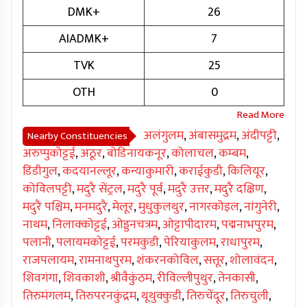
DMK+
26
AIADMK+
7
TVK
25
OTH
0
अलंगुलम
,
अंबासमुद्रम
,
अंदीपट्टी
,
Nearby Constituencies
अरुप्पुकोट्टई
,
अठूर
,
बोडिनायकनूर
,
कोलाचल
,
कम्बम
,
डिंडीगुल
,
कदयानल्लूर
,
कन्याकुमारी
,
कराईकुडी
,
किलियूर
,
कोविलपट्टी
,
मदुरै सेंट्रल
,
मदुरै पूर्व
,
मदुरै उत्तर
,
मदुरै दक्षिण
,
मदुरै पश्चिम
,
मनमदुरै
,
मेलूर
,
मुधुकुलथुर
,
नागरकोइल
,
नांगुनेरी
,
नाथम
,
निलाक्कोट्टई
,
ओड्डनचत्रम
,
ओट्टापीदारम
,
पद्मनाभपुरम
,
पलानी
,
पलायमकोट्टई
,
परमकुडी
,
पेरियाकुलम
,
राधापुरम
,
राजपलायम
,
रामनाथपुरम
,
शंकरनकोविल
,
सत्तूर
,
शोलावंदन
,
शिवगंगा
,
शिवकाशी
,
श्रीवैकुंठम
,
रीविल्लीपुथुर
,
तेनकासी
,
तिरुमंगलम
,
तिरुपरनकुंद्रम
,
थूथुक्कुडी
,
तिरुचेंदूर
,
तिरुचुली
,