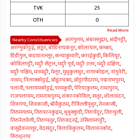
TVK
25
OTH
0
अलंगुलम
,
अंबासमुद्रम
,
अंदीपट्टी
,
Nearby Constituencies
अरुप्पुकोट्टई
,
अठूर
,
बोडिनायकनूर
,
कोलाचल
,
कम्बम
,
डिंडीगुल
,
कदयानल्लूर
,
कन्याकुमारी
,
कराईकुडी
,
किलियूर
,
कोविलपट्टी
,
मदुरै सेंट्रल
,
मदुरै पूर्व
,
मदुरै उत्तर
,
मदुरै दक्षिण
,
मदुरै पश्चिम
,
मनमदुरै
,
मेलूर
,
मुधुकुलथुर
,
नागरकोइल
,
नांगुनेरी
,
नाथम
,
निलाक्कोट्टई
,
ओड्डनचत्रम
,
ओट्टापीदारम
,
पद्मनाभपुरम
,
पलानी
,
पलायमकोट्टई
,
परमकुडी
,
पेरियाकुलम
,
राधापुरम
,
राजपलायम
,
रामनाथपुरम
,
शंकरनकोविल
,
सत्तूर
,
शोलावंदन
,
शिवगंगा
,
शिवकाशी
,
श्रीवैकुंठम
,
रीविल्लीपुथुर
,
तेनकासी
,
तिरुमंगलम
,
तिरुपरनकुंद्रम
,
थूथुक्कुडी
,
तिरुचेंदूर
,
तिरुचुली
,
तिरुनेलवेली
,
तिरुप्पत्तूर
,
तिरुवदनई
,
उसिलामपट्टी
,
वासुदेवनल्लूर
,
वेदसंदूर
,
विलाथिकुलम
,
विलावनकोड
,
विरुधुनगर