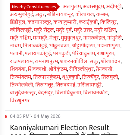
अलंगुलम
,
अंबासमुद्रम
,
अंदीपट्टी
,
Nearby Constituencies
अरुप्पुकोट्टई
,
अठूर
,
बोडिनायकनूर
,
कोलाचल
,
कम्बम
,
डिंडीगुल
,
कदयानल्लूर
,
कन्याकुमारी
,
कराईकुडी
,
किलियूर
,
कोविलपट्टी
,
मदुरै सेंट्रल
,
मदुरै पूर्व
,
मदुरै उत्तर
,
मदुरै दक्षिण
,
मदुरै पश्चिम
,
मनमदुरै
,
मेलूर
,
मुधुकुलथुर
,
नागरकोइल
,
नांगुनेरी
,
नाथम
,
निलाक्कोट्टई
,
ओड्डनचत्रम
,
ओट्टापीदारम
,
पद्मनाभपुरम
,
पलानी
,
पलायमकोट्टई
,
परमकुडी
,
पेरियाकुलम
,
राधापुरम
,
राजपलायम
,
रामनाथपुरम
,
शंकरनकोविल
,
सत्तूर
,
शोलावंदन
,
शिवगंगा
,
शिवकाशी
,
श्रीवैकुंठम
,
रीविल्लीपुथुर
,
तेनकासी
,
तिरुमंगलम
,
तिरुपरनकुंद्रम
,
थूथुक्कुडी
,
तिरुचेंदूर
,
तिरुचुली
,
तिरुनेलवेली
,
तिरुप्पत्तूर
,
तिरुवदनई
,
उसिलामपट्टी
,
वासुदेवनल्लूर
,
वेदसंदूर
,
विलाथिकुलम
,
विलावनकोड
,
विरुधुनगर
04:05 PM • 04 May 2026
Kanniyakumari Election Result