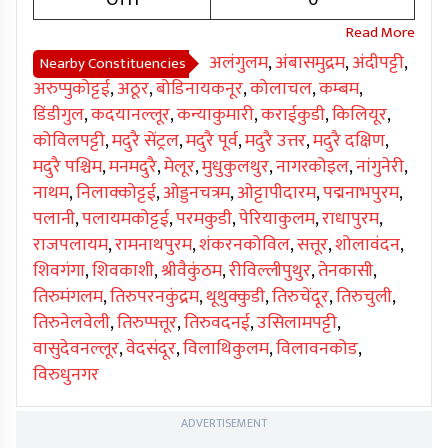
OTH
0
अलंगुलम
,
अंबासमुद्रम
,
अंदीपट्टी
,
Nearby Constituencies
अरुप्पुकोट्टई
,
अठूर
,
बोडिनायकनूर
,
कोलाचल
,
कम्बम
,
डिंडीगुल
,
कदयानल्लूर
,
कन्याकुमारी
,
कराईकुडी
,
किलियूर
,
कोविलपट्टी
,
मदुरै सेंट्रल
,
मदुरै पूर्व
,
मदुरै उत्तर
,
मदुरै दक्षिण
,
मदुरै पश्चिम
,
मनमदुरै
,
मेलूर
,
मुधुकुलथुर
,
नागरकोइल
,
नांगुनेरी
,
नाथम
,
निलाक्कोट्टई
,
ओड्डनचत्रम
,
ओट्टापीदारम
,
पद्मनाभपुरम
,
पलानी
,
पलायमकोट्टई
,
परमकुडी
,
पेरियाकुलम
,
राधापुरम
,
राजपलायम
,
रामनाथपुरम
,
शंकरनकोविल
,
सत्तूर
,
शोलावंदन
,
शिवगंगा
,
शिवकाशी
,
श्रीवैकुंठम
,
रीविल्लीपुथुर
,
तेनकासी
,
तिरुमंगलम
,
तिरुपरनकुंद्रम
,
थूथुक्कुडी
,
तिरुचेंदूर
,
तिरुचुली
,
तिरुनेलवेली
,
तिरुप्पत्तूर
,
तिरुवदनई
,
उसिलामपट्टी
,
वासुदेवनल्लूर
,
वेदसंदूर
,
विलाथिकुलम
,
विलावनकोड
,
विरुधुनगर
ADVERTISEMENT