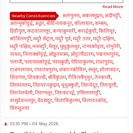
अलंगुलम
,
अंबासमुद्रम
,
अंदीपट्टी
,
Nearby Constituencies
अरुप्पुकोट्टई
,
अठूर
,
बोडिनायकनूर
,
कोलाचल
,
कम्बम
,
डिंडीगुल
,
कदयानल्लूर
,
कन्याकुमारी
,
कराईकुडी
,
किलियूर
,
कोविलपट्टी
,
मदुरै सेंट्रल
,
मदुरै पूर्व
,
मदुरै उत्तर
,
मदुरै दक्षिण
,
मदुरै पश्चिम
,
मनमदुरै
,
मेलूर
,
मुधुकुलथुर
,
नागरकोइल
,
नांगुनेरी
,
नाथम
,
निलाक्कोट्टई
,
ओड्डनचत्रम
,
ओट्टापीदारम
,
पद्मनाभपुरम
,
पलानी
,
पलायमकोट्टई
,
परमकुडी
,
पेरियाकुलम
,
राधापुरम
,
राजपलायम
,
रामनाथपुरम
,
शंकरनकोविल
,
सत्तूर
,
शोलावंदन
,
शिवगंगा
,
शिवकाशी
,
श्रीवैकुंठम
,
रीविल्लीपुथुर
,
तेनकासी
,
तिरुमंगलम
,
तिरुपरनकुंद्रम
,
थूथुक्कुडी
,
तिरुचेंदूर
,
तिरुचुली
,
तिरुनेलवेली
,
तिरुप्पत्तूर
,
तिरुवदनई
,
उसिलामपट्टी
,
वासुदेवनल्लूर
,
वेदसंदूर
,
विलाथिकुलम
,
विलावनकोड
,
विरुधुनगर
03:30 PM • 04 May 2026